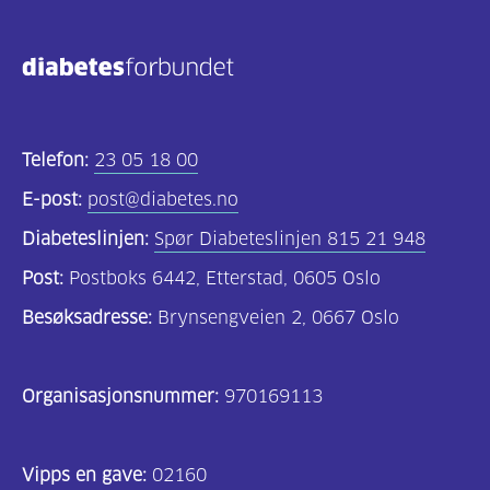
Kosthold
og
oppskrifter
(690)
Telefon:
23 05 18 00
Om
E-post:
post@diabetes.no
oss
Diabeteslinjen:
Spør Diabeteslinjen 815 21 948
(302)
Post:
Postboks 6442, Etterstad, 0605 Oslo
Tilbud
Besøksadresse:
Brynsengveien 2, 0667 Oslo
til
deg
Organisasjonsnummer:
970169113
(195)
For
Vipps en gave:
02160
helsepersonell