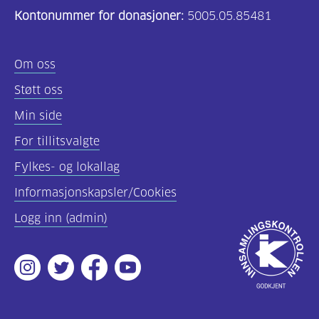
Kontonummer for donasjoner:
5005.05.85481
(157)
Felles
Om oss
innhold
Støtt oss
(59)
Min side
Diabetes
For tillitsvalgte
type
Fylkes- og lokallag
1
(43)
Informasjonskapsler/Cookies
Logg inn (admin)
Diabetes
Godkjent
type
av
2
Instagram
Twitter
Facebook
Youtube
Innsamlingsko
(17)
Hva