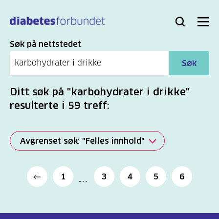
Til
hovedinnhold
Bli
Logg
Søk
Meny
medlem
inn
Søk
Søk på nettstedet
Søk
Ditt søk på "karbohydrater i drikke"
resulterte i 59 treff:
Avgrenset søk: "Felles innhold"
Alle
1
3
4
5
6
(2277)
Mer
(806)