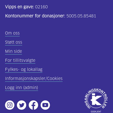
Vipps en gave:
02160
Kontonummer for donasjoner:
5005.05.85481
Om oss
Støtt oss
Min side
For tillitsvalgte
Fylkes- og lokallag
Informasjonskapsler/Cookies
Logg inn (admin)
Godkjent
av
Instagram
Twitter
Facebook
Youtube
Innsamlingsko