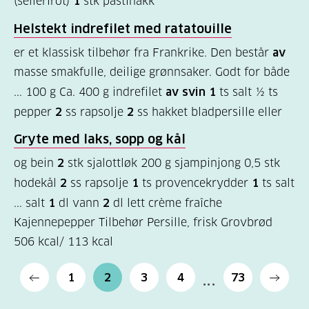
(sellerirot)
1
stk pastinakk
Helstekt indrefilet med ratatouille
er et klassisk tilbehør fra Frankrike. Den består
av
masse smakfulle, deilige grønnsaker. Godt for både
... 100 g Ca. 400 g indrefilet
av svin 1
ts salt ½ ts
pepper
2
ss rapsolje
2
ss hakket bladpersille eller
Gryte med laks, sopp og kål
og bein
2
stk sjalottløk 200 g sjampinjong 0,5 stk
hodekål
2
ss rapsolje
1
ts provencekrydder
1
ts salt
... salt
1
dl vann
2
dl lett crème fraîche
Kajennepepper Tilbehør Persille, frisk Grovbrød
506 kcal/ 113 kcal
1
2
3
4
73