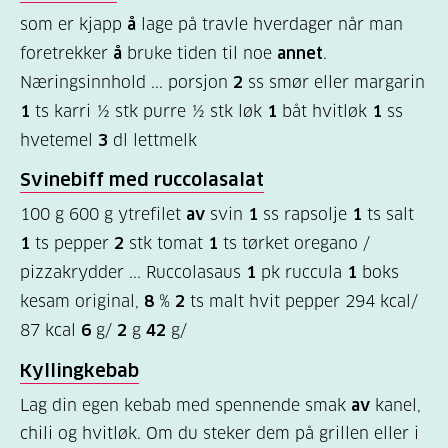
(169)
som er kjapp
å
lage på travle hverdager når man
foretrekker
å
bruke tiden til noe
annet
.
Felles
Næringsinnhold ... porsjon
2
ss smør eller margarin
innhold
1
ts karri ½ stk purre ½ stk løk
1
båt hvitløk
1
ss
(68)
hvetemel
3
dl lettmelk
Diabetes
Svinebiff med ruccolasalat
type
100 g 600 g ytrefilet
av
svin
1
ss rapsolje
1
ts salt
1
1
ts pepper
2
stk tomat
1
ts tørket oregano /
(56)
pizzakrydder ... Ruccolasaus
1
pk ruccula
1
boks
Diabetes
kesam original,
8
%
2
ts malt hvit pepper 294 kcal/
type
87 kcal
6
g/
2
g
42
g/
2
Kyllingkebab
(19)
Lag din egen kebab med spennende smak
av
kanel,
Hva
chili og hvitløk. Om du steker dem på grillen eller i