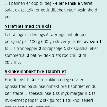
... i pannen er opp til deg
- eller kanskje
været.
er
Salat og tzatziki er godt tilbehør. Næringsinnhold
diabetes?
per
(9)
Ytrefilet med chilikål
Bli
Lett
å
lage er den også! Næringsinnhold per
medlem
porsjon/ per 100 g 600 g i skiver ytrefilet
av svin 1
(1)
ts ... sitronpepper
2
ss rapsolje
1
stk spisskål eller
sommerkål
2
båt hvitløk
1
stk rød chili
2
dl
eplejuice
Skinkeinnbakt breiflabbfilet
Har du lyst til
å
teste kokken i deg selv, er
oppskriften på skinkeinnbakt breiflabbfilet en du
bør starte ... spekeskinke
1
ss myk margarin
1
ts
nykvernet pepper
2
stk gulrot
1
stk knollselleri