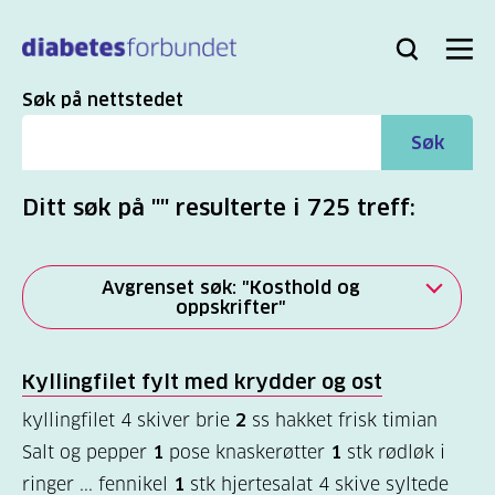
Til
hovedinnhold
Bli
Logg
Søk
Meny
medlem
inn
Søk
Søk på nettstedet
Søk
Ditt søk på "" resulterte i 725 treff:
Avgrenset søk: "Kosthold og
oppskrifter"
Alle
Kyllingfilet fylt med krydder og ost
(2817)
kyllingfilet 4 skiver brie
2
ss hakket frisk timian
Mer
Salt og pepper
1
pose knaskerøtter
1
stk rødløk i
(863)
ringer ... fennikel
1
stk hjertesalat 4 skive syltede