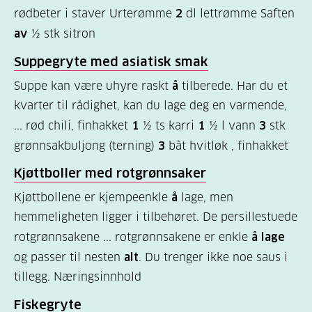
rødbeter i staver Urterømme
2
dl lettrømme Saften
Kosthold
av
½ stk sitron
og
Suppegryte med
asiatisk
smak
oppskrifter
(725)
Suppe kan være uhyre raskt
å
tilberede. Har du et
kvarter til rådighet, kan du lage deg en varmende,
Tilbud
... rød chili, finhakket
1
½ ts karri
1
½ l vann
3
stk
til
grønnsakbuljong (terning)
3
båt hvitløk , finhakket
deg
Kjøttboller med rotgrønnsaker
(591)
Kjøttbollene er kjempeenkle
å
lage, men
Om
hemmeligheten ligger i tilbehøret. De persillestuede
oss
rotgrønnsakene ... rotgrønnsakene er enkle
å lage
(316)
og passer til nesten
alt
. Du trenger ikke noe saus i
tillegg. Næringsinnhold
For
helsepersonell
Fiskegryte