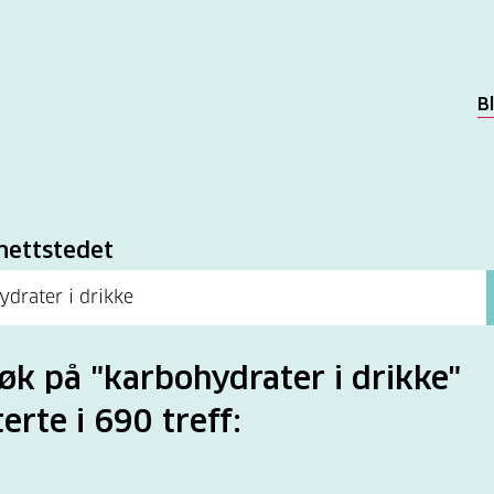
B
k
nettstedet
søk på "karbohydrater i drikke"
terte i 690 treff: