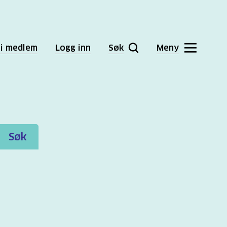
li medlem
Logg inn
Søk
Meny
Søk