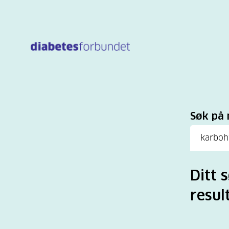
Til
hovedinnhold
Sø
Søk på 
Ditt 
resul