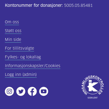
Kontonummer for donasjoner:
5005.05.85481
(157)
Felles
Om oss
innhold
Støtt oss
(59)
Min side
Diabetes
For tillitsvalgte
type
Fylkes- og lokallag
1
(43)
Informasjonskapsler/Cookies
Logg inn (admin)
Diabetes
Godkjent
type
av
2
Instagram
Twitter
Facebook
Youtube
Innsamlingsko
(17)
Hva