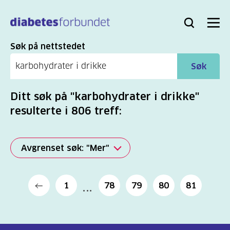
Til
hovedinnhold
Bli
Logg
Søk
Meny
medlem
inn
Søk
Søk på nettstedet
Søk
Ditt søk på "karbohydrater i drikke"
resulterte i 806 treff:
Avgrenset søk: "Mer"
Alle
1
78
79
80
81
(2277)
Mer
(806)