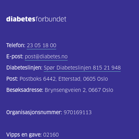
Kosthold
og
oppskrifter
(690)
Telefon:
23 05 18 00
Om
E-post:
post@diabetes.no
oss
Diabeteslinjen:
Spør Diabeteslinjen 815 21 948
(302)
Post:
Postboks 6442, Etterstad, 0605 Oslo
Tilbud
Besøksadresse:
Brynsengveien 2, 0667 Oslo
til
deg
Organisasjonsnummer:
970169113
(195)
For
Vipps en gave:
02160
helsepersonell