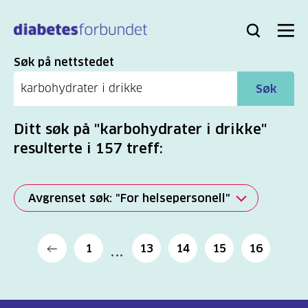
Til
hovedinnhold
Bli
Logg
Søk
Meny
medlem
inn
Søk
Søk på nettstedet
Søk
Ditt søk på "karbohydrater i drikke"
resulterte i 157 treff:
Avgrenset søk: "For helsepersonell"
Alle
1
13
14
15
16
(2277)
Mer
(806)