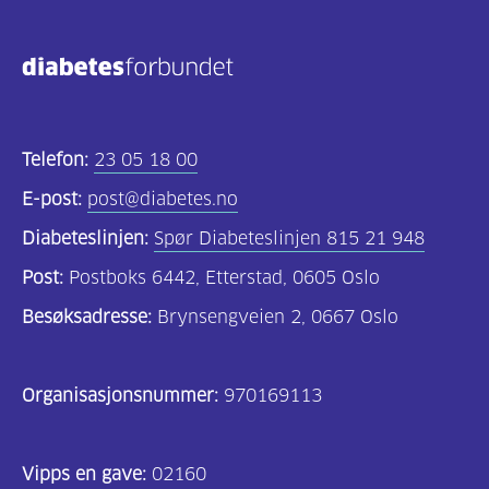
Kosthold
og
oppskrifter
(690)
Telefon:
23 05 18 00
Om
E-post:
post@diabetes.no
oss
Diabeteslinjen:
Spør Diabeteslinjen 815 21 948
(302)
Post:
Postboks 6442, Etterstad, 0605 Oslo
Tilbud
Besøksadresse:
Brynsengveien 2, 0667 Oslo
til
deg
Organisasjonsnummer:
970169113
(195)
For
Vipps en gave:
02160
helsepersonell