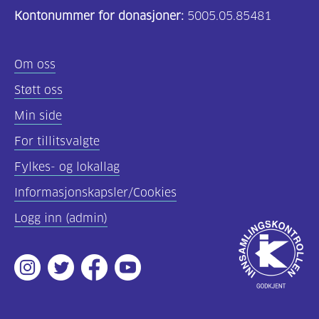
Kontonummer for donasjoner:
5005.05.85481
(157)
Felles
Om oss
innhold
Støtt oss
(59)
Min side
Diabetes
For tillitsvalgte
type
Fylkes- og lokallag
1
(43)
Informasjonskapsler/Cookies
Logg inn (admin)
Diabetes
Godkjent
type
av
2
Instagram
Twitter
Facebook
Youtube
Innsamlingsko
(17)
Hva