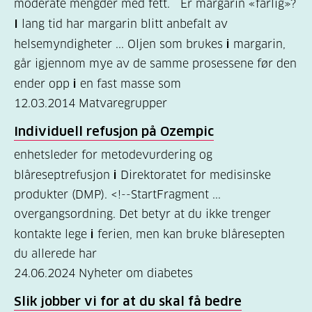
moderate mengder med fett. Er margarin «farlig»?
er
I
lang tid har margarin blitt anbefalt av
diabetes?
helsemyndigheter ... Oljen som brukes
i
margarin,
(7)
går igjennom mye av de samme prosessene før den
ender opp
i
en fast masse som
Bli
12.03.2014
Matvaregrupper
medlem
Individuell refusjon på Ozempic
(1)
enhetsleder for metodevurdering og
blåreseptrefusjon
i
Direktoratet for medisinske
produkter (DMP). <!--StartFragment ...
overgangsordning. Det betyr at du ikke trenger
kontakte lege
i
ferien, men kan bruke blåresepten
du allerede har
24.06.2024
Nyheter om diabetes
Slik jobber vi for at du skal få bedre