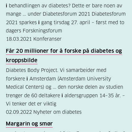
i
behandlingen av diabetes? Dette er bare noen av
(157)
mange ... under Diabetesforum 2021 Diabetesforum
Felles
2021 sparkes
i
gang tirsdag 27. april – først med to
innhold
dagers Forskningsforum
(59)
18.03.2021
Konferanser
Diabetes
Får 20 millioner for å forske på diabetes og
type
kroppsbilde
1
Diabetes Body Project. Vi samarbeider med
(43)
forskere
i
Amsterdam (Amsterdam University
Medical Centers) og ... den norske delen av studien
Diabetes
trenger de 60 deltakere
i
aldersgruppen 14–35 år. –
type
Vi tenker det er viktig
2
02.09.2022
Nyheter om diabetes
(17)
Margarin og smør
Hva