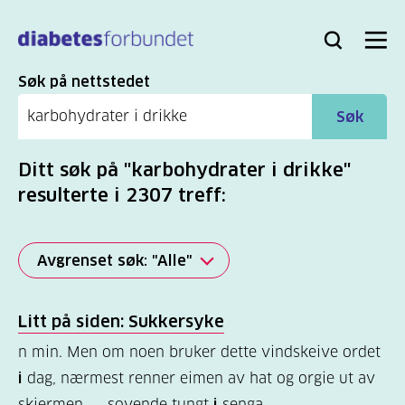
Til
hovedinnhold
Bli
Logg
Søk
Meny
medlem
inn
Søk
Søk på nettstedet
Søk
Ditt søk på "karbohydrater i drikke"
resulterte i 2307 treff:
Avgrenset søk: "Alle"
Alle
Litt på siden: Sukkersyke
(2277)
n min. Men om noen bruker dette vindskeive ordet
Mer
i
dag, nærmest renner eimen av hat og orgie ut av
(806)
skjermen ... sovende tungt
i
senga