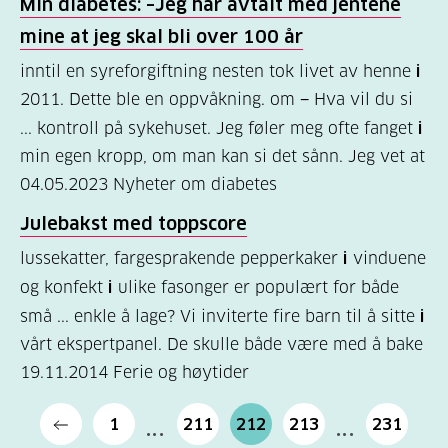
Min diabetes: –Jeg har avtalt med jentene
mine at jeg skal bli over 100 år
inntil en syreforgiftning nesten tok livet av henne
i
2011. Dette ble en oppvåkning. om − Hva vil du si
... kontroll på sykehuset. Jeg føler meg ofte fanget
i
min egen kropp, om man kan si det sånn. Jeg vet at
04.05.2023
Nyheter om diabetes
Julebakst med toppscore
lussekatter, fargesprakende pepperkaker
i
vinduene
og konfekt
i
ulike fasonger er populært for både
små ... enkle å lage? Vi inviterte fire barn til å sitte
i
vårt ekspertpanel. De skulle både være med å bake
19.11.2014
Ferie og høytider
1
211
212
213
231