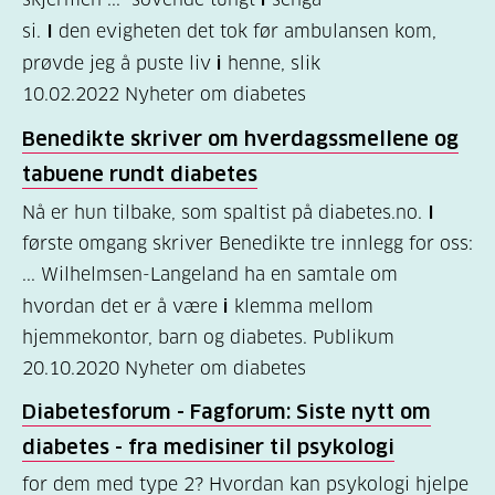
si.
I
den evigheten det tok før ambulansen kom,
Kosthold
prøvde jeg å puste liv
i
henne, slik
og
10.02.2022
Nyheter om diabetes
oppskrifter
Benedikte skriver om hverdagssmellene og
(690)
tabuene rundt diabetes
Om
Nå er hun tilbake, som spaltist på diabetes.no.
I
oss
første omgang skriver Benedikte tre innlegg for oss:
(302)
... Wilhelmsen-Langeland ha en samtale om
Tilbud
hvordan det er å være
i
klemma mellom
hjemmekontor, barn og diabetes. Publikum
til
20.10.2020
Nyheter om diabetes
deg
(195)
Diabetesforum - Fagforum: Siste nytt om
diabetes - fra medisiner til psykologi
For
for dem med type 2? Hvordan kan psykologi hjelpe
helsepersonell