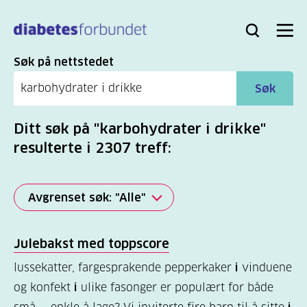
Til
hovedinnhold
Bli
Logg
Søk
Meny
medlem
inn
Søk
Søk på nettstedet
Søk
Ditt søk på "karbohydrater i drikke"
resulterte i 2307 treff:
Avgrenset søk: "Alle"
Alle
Julebakst med toppscore
(2277)
lussekatter, fargesprakende pepperkaker
i
vinduene
Mer
og konfekt
i
ulike fasonger er populært for både
(806)