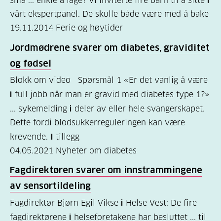
små ... enkle å lage? Vi inviterte fire barn til å sitte
i
vårt ekspertpanel. De skulle både være med å bake
Kosthold
19.11.2014
Ferie og høytider
og
Jordmødrene svarer om diabetes, graviditet
oppskrifter
og fødsel
(690)
Blokk om video Spørsmål 1 «Er det vanlig å være
Om
i
full jobb når man er gravid med diabetes type 1?»
oss
... sykemelding
i
deler av eller hele svangerskapet.
(302)
Dette fordi blodsukkerreguleringen kan være
Tilbud
krevende.
I
tillegg
04.05.2021
Nyheter om diabetes
til
deg
Fagdirektøren svarer om innstrammingene
(195)
av sensortildeling
For
Fagdirektør Bjørn Egil Vikse
i
Helse Vest: De fire
fagdirektørene
i
helseforetakene har besluttet ... til
helsepersonell