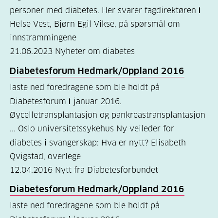
personer med diabetes. Her svarer fagdirektøren
i
(157)
Helse Vest, Bjørn Egil Vikse, på spørsmål om
Felles
innstrammingene
innhold
21.06.2023
Nyheter om diabetes
(59)
Diabetesforum Hedmark/Oppland 2016
Diabetes
laste ned foredragene som ble holdt på
type
Diabetesforum
i
januar 2016.
1
Øycelletransplantasjon og pankreastransplantasjon
... Oslo universitetssykehus Ny veileder for
(43)
diabetes
i
svangerskap: Hva er nytt? Elisabeth
Diabetes
Qvigstad, overlege
type
12.04.2016
Nytt fra Diabetesforbundet
2
Diabetesforum Hedmark/Oppland 2016
(17)
laste ned foredragene som ble holdt på
Hva