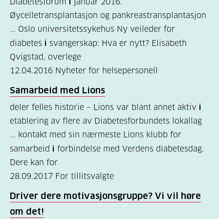
Diabetesforum
i
januar 2016.
er
Øycelletransplantasjon og pankreastransplantasjon
diabetes?
... Oslo universitetssykehus Ny veileder for
diabetes
i
svangerskap: Hva er nytt? Elisabeth
(7)
Qvigstad, overlege
Bli
12.04.2016
Nyheter for helsepersonell
medlem
Samarbeid med Lions
(1)
deler felles historie – Lions var blant annet aktiv
i
etablering av flere av Diabetesforbundets lokallag
... kontakt med sin nærmeste Lions klubb for
samarbeid
i
forbindelse med Verdens diabetesdag.
Dere kan for
28.09.2017
For tillitsvalgte
Driver dere motivasjonsgruppe? Vi vil høre
om det!