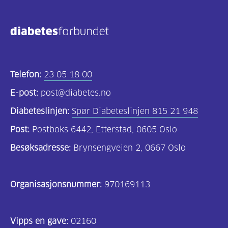
Kosthold
og
oppskrifter
(690)
Telefon:
23 05 18 00
Om
E-post:
post@diabetes.no
oss
Diabeteslinjen:
Spør Diabeteslinjen 815 21 948
(302)
Post:
Postboks 6442, Etterstad, 0605 Oslo
Tilbud
Besøksadresse:
Brynsengveien 2, 0667 Oslo
til
deg
Organisasjonsnummer:
970169113
(195)
For
Vipps en gave:
02160
helsepersonell