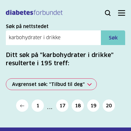
Til
hovedinnhold
Bli
Logg
Søk
Meny
medlem
inn
Søk
Søk på nettstedet
Søk
Ditt søk på "karbohydrater i drikke"
resulterte i 195 treff:
Avgrenset søk: "Tilbud til deg"
Alle
1
17
18
19
20
(2277)
Mer
(806)