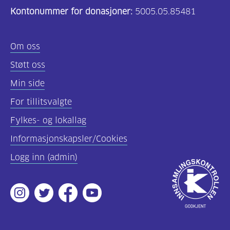
Kontonummer for donasjoner:
5005.05.85481
(157)
Felles
Om oss
innhold
Støtt oss
(59)
Min side
Diabetes
For tillitsvalgte
type
Fylkes- og lokallag
1
(43)
Informasjonskapsler/Cookies
Logg inn (admin)
Diabetes
Godkjent
type
av
2
Instagram
Twitter
Facebook
Youtube
Innsamlingsko
(17)
Hva