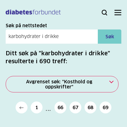
Til
hovedinnhold
Bli
Logg
Søk
Meny
medlem
inn
Søk
Søk på nettstedet
Søk
Ditt søk på "karbohydrater i drikke"
resulterte i 690 treff:
Avgrenset søk: "Kosthold og
oppskrifter"
Alle
1
66
67
68
69
(2277)
Mer