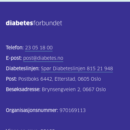
(806)
Kosthold
og
oppskrifter
(690)
Telefon:
23 05 18 00
Om
E-post:
post@diabetes.no
oss
Diabeteslinjen:
Spør Diabeteslinjen 815 21 948
(302)
Post:
Postboks 6442, Etterstad, 0605 Oslo
Tilbud
Besøksadresse:
Brynsengveien 2, 0667 Oslo
til
deg
Organisasjonsnummer:
970169113
(195)
For