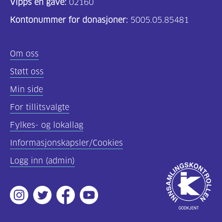
Vipps en gave:
02160
helsepersonell
Kontonummer for donasjoner:
5005.05.85481
(157)
Felles
Om oss
innhold
Støtt oss
(59)
Min side
Diabetes
For tillitsvalgte
type
Fylkes- og lokallag
1
(43)
Informasjonskapsler/Cookies
Logg inn (admin)
Diabetes
Godkjent
type
av
2
Instagram
Twitter
Facebook
Youtube
Innsamlingsko
(17)