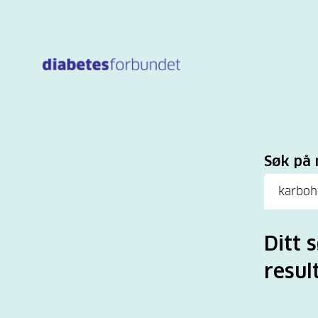
Til
hovedinnhold
Sø
Søk på 
Ditt 
result