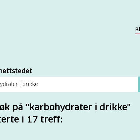
B
k
nettstedet
søk på "karbohydrater i drikke"
erte i 17 treff: