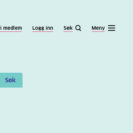
li medlem
Logg inn
Søk
Meny
Søk