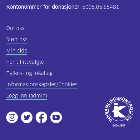
Kontonummer for donasjoner:
5005.05.85481
(157)
Felles
Om oss
innhold
Støtt oss
(59)
Min side
Diabetes
For tillitsvalgte
type
Fylkes- og lokallag
1
(43)
Informasjonskapsler/Cookies
Logg inn (admin)
Diabetes
Godkjent
type
av
2
Instagram
Twitter
Facebook
Youtube
Innsamlingsko
(17)
Hva