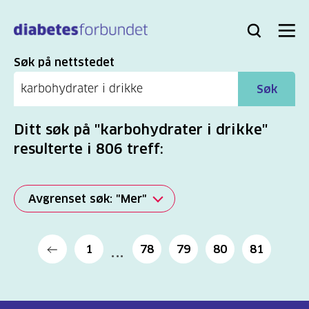
Til
hovedinnhold
Bli
Logg
Søk
Meny
medlem
inn
Søk
Søk på nettstedet
Søk
Ditt søk på "karbohydrater i drikke"
resulterte i 806 treff:
Avgrenset søk: "Mer"
Alle
1
78
79
80
81
(2277)
Mer
(806)