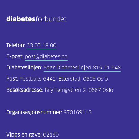
Kosthold
og
oppskrifter
(690)
Telefon:
23 05 18 00
Om
E-post:
post@diabetes.no
oss
Diabeteslinjen:
Spør Diabeteslinjen 815 21 948
(302)
Post:
Postboks 6442, Etterstad, 0605 Oslo
Tilbud
Besøksadresse:
Brynsengveien 2, 0667 Oslo
til
deg
Organisasjonsnummer:
970169113
(195)
For
Vipps en gave:
02160
helsepersonell