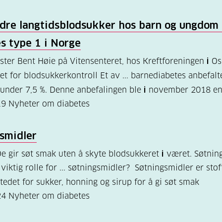
dre langtidsblodsukker hos barn og ungdom
es type 1
i
Norge
ster Bent Høie på Vitensenteret, hos Kreftforeningen
i
Osl
et for blodsukkerkontroll Et av ... barnediabetes anbefal
under 7,5 %. Denne anbefalingen ble
i
november 2018 end
19
Nyheter om diabetes
smidler
De gir søt smak uten å skyte blodsukkeret
i
været. Søtnin
 viktig rolle for ... søtningsmidler? Søtningsmidler er sto
tedet for sukker, honning og sirup for å gi søt smak
24
Nyheter om diabetes