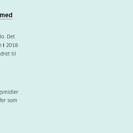
 med
o. Det
te
i
2018
ret til
gsmidler
ffer som