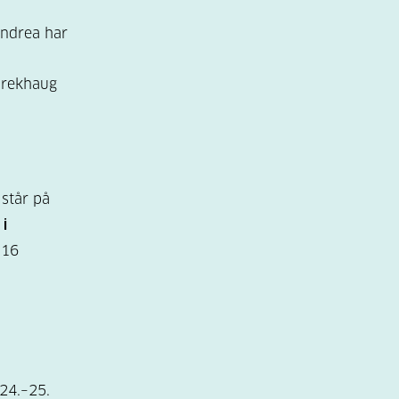
ndrea har
 Frekhaug
står på
s
i
 16
24.–25.