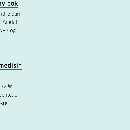
y bok
andre barn
ie Amdahl-
 NRK og
medisin
 32 år
ventet å
este