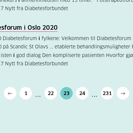
emnekurs
i
allmennmedisin med 15 timer. Fotterapeutfor
17
Nytt fra Diabetesforbundet
esforum
i
Oslo 2020
0 Diabetesforum
i
fylkene: Velkommen til Diabetesforum 
0 på Scandic St Olavs ... etablerte behandlingsmuligheter
listen
i
god dialog Den kompliserte pasienten Hvorfor gjø
17
Nytt fra Diabetesforbundet
1
22
23
24
231