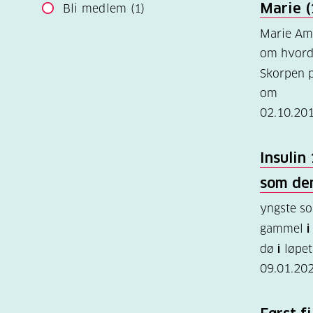
Marie (
Bli medlem
(1)
Marie Am
om hvorda
Skorpen 
om
02.10.20
Insulin
som de
yngste so
gammel
i
dø
i
løpet
09.01.20