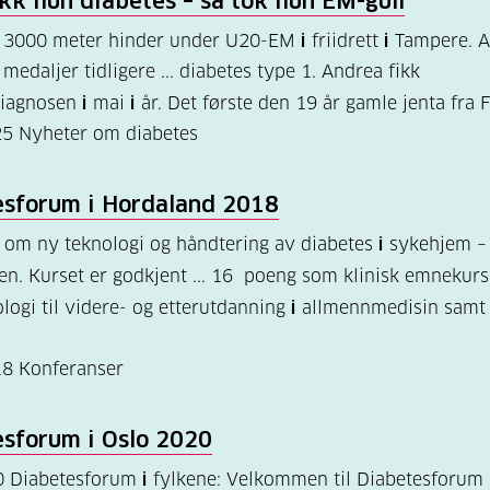
ikk hun diabetes – så tok hun EM-gull
på 3000 meter hinder under U20-EM
i
friidrett
i
Tampere. A
medaljer tidligere ... diabetes type 1. Andrea fikk
diagnosen
i
mai
i
år. Det første den 19 år gamle jenta fra
25
Nyheter om diabetes
esforum
i
Hordaland 2018
om ny teknologi og håndtering av diabetes
i
sykehjem – 
en. Kurset er godkjent ... 16 poeng som klinisk emnekur
logi til videre- og etterutdanning
i
allmennmedisin samt
18
Konferanser
esforum
i
Oslo 2020
0 Diabetesforum
i
fylkene: Velkommen til Diabetesforum 