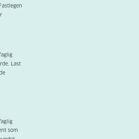
 Fastlegen
r
aglig
rde. Last
de
faglig
jent som