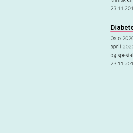
klinisk 
23.11.20
Diabet
Oslo 202
april 202
og spesia
23.11.20