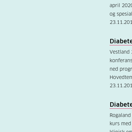
april 202
og spesia
23.11.20
Diabet
Vestland
konferans
ned prog
Hovedtem
23.11.20
Diabet
Rogaland
kurs med 