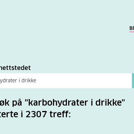
B
k
nettstedet
søk på "karbohydrater i drikke"
terte i 2307 treff: