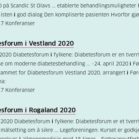
0 på Scandic St Olavs ... etablerte behandlingsmuligheter
listen
i
god dialog Den kompliserte pasienten Hvorfor gjø
17
Konferanser
esforum
i
Vestland 2020
 2020 Diabetesforum
i
fylkene: Diabetesforum er en tverrf
e om moderne diabetesbehandling ... -24. april 2020
i
Fø
rammet for Diabetesforum Vestland 2020, arrangert
i
Før
a:
17
Konferanser
esforum
i
Rogaland 2020
 2020 Diabetesforum
i
fylkene: Diabetesforum er et tverr
målsetting om å sikre ... Legeforeningen: Kurset er godk