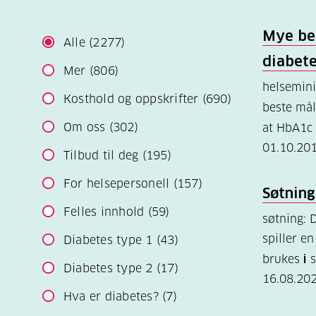
Mye be
Alle
(2277)
diabet
Mer
(806)
helsemini
Kosthold og oppskrifter
(690)
beste mål
Om oss
(302)
at HbA1c 
01.10.20
Tilbud til deg
(195)
For helsepersonell
(157)
Søtning
Felles innhold
(59)
søtning: 
spiller en
Diabetes type 1
(43)
brukes
i
s
Diabetes type 2
(17)
16.08.20
Hva er diabetes?
(7)