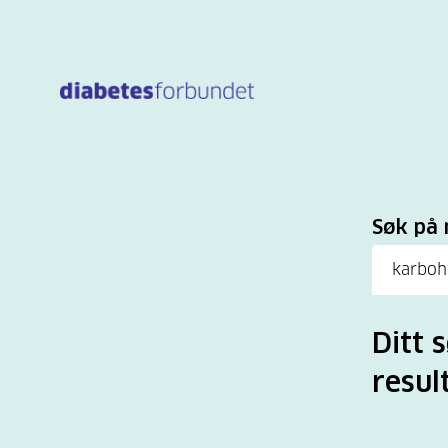
Til
hovedinnhold
Sø
Søk på 
Ditt 
resul