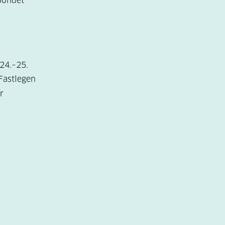
bundet
24.–25.
 Fastlegen
r