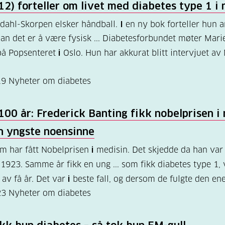
12) forteller om livet med diabetes type 1
i
n
dahl-Skorpen elsker håndball.
I
en ny bok forteller hun 
n det er å være fysisk ... Diabetesforbundet møter Mar
på Popsenteret
i
Oslo. Hun har akkurat blitt intervjuet av
19
Nyheter om diabetes
 100 år: Frederick Banting fikk nobelprisen
i
n yngste noensinne
m har fått Nobelprisen
i
medisin. Det skjedde da han var
1923. Samme år fikk en ung ... som fikk diabetes type 1, 
 av få år. Det var
i
beste fall, og dersom de fulgte den en
23
Nyheter om diabetes