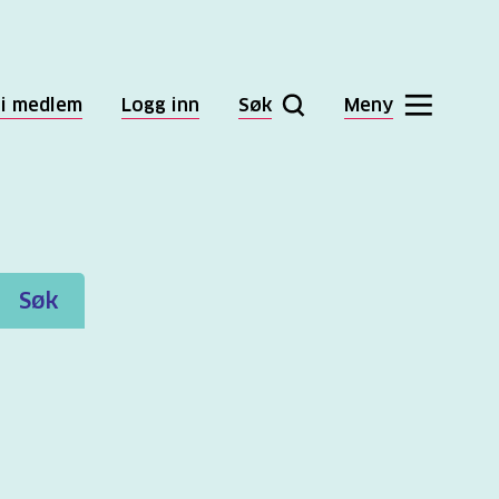
li medlem
Logg inn
Søk
Meny
Søk