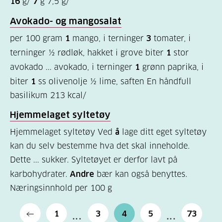
16
g/
7
g 7,5 g/
Avokado- og mangosalat
per 100 gram
1
mango, i terninger
3
tomater, i
terninger ½ rødløk, hakket i grove biter
1
stor
avokado ... avokado, i terninger
1
grønn paprika, i
biter
1
ss olivenolje ½ lime, saften En håndfull
basilikum 213 kcal/
Hjemmelaget syltetøy
Hjemmelaget syltetøy Ved
å
lage ditt eget syltetøy
kan du selv bestemme hva det skal inneholde.
Dette ... sukker. Syltetøyet er derfor lavt på
karbohydrater.
Andre
bær kan også benyttes.
Næringsinnhold per 100 g
1
3
4
5
73