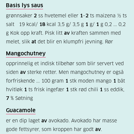
(169)
Basis lys saus
grønnsaker
2
ss hvetemel eller
1
–
2
ts maizena ½ ts
Felles
salt 19 kcal/
18
kcal 3,5 g/ 3,5 g
1
g/
1
g 0,2 ... 0,2
innhold
g Kok opp kraft. Pisk litt
av
kraften sammen med
(68)
melet, slik
at
det blir en klumpfri jevning. Rør
Diabetes
Mangochutney
type
opprinnelig et indisk tilbehør som blir servert ved
1
siden
av
sterke retter. Men mangochutney er også
(56)
forfriskende ... 100 gram
1
stk moden mango
1
båt
Diabetes
hvitløk
1
ts frisk ingefær
1
stk rød chili
1
ss eddik,
type
7
% Søtning
2
Guacamole
(19)
er en dip laget
av
avokado. Avokado har masse
gode fettsyrer, som kroppen har godt
av
.
Hva