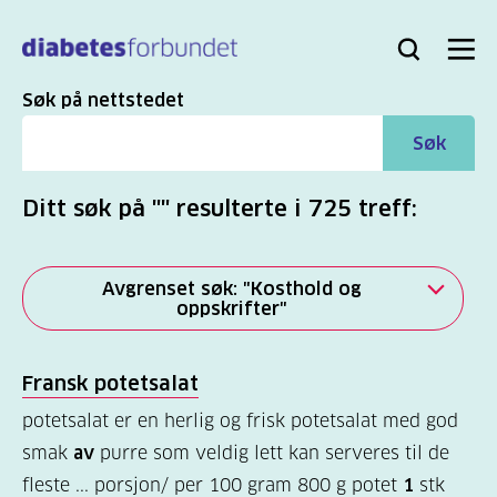
Til
hovedinnhold
Bli
Logg
Søk
Meny
medlem
inn
Søk
Søk på nettstedet
Søk
Ditt søk på "" resulterte i 725 treff:
Avgrenset søk: "Kosthold og
oppskrifter"
Alle
Fransk potetsalat
(2821)
potetsalat er en herlig og frisk potetsalat med god
Mer
smak
av
purre som veldig lett kan serveres til de
(863)
fleste ... porsjon/ per 100 gram 800 g potet
1
stk