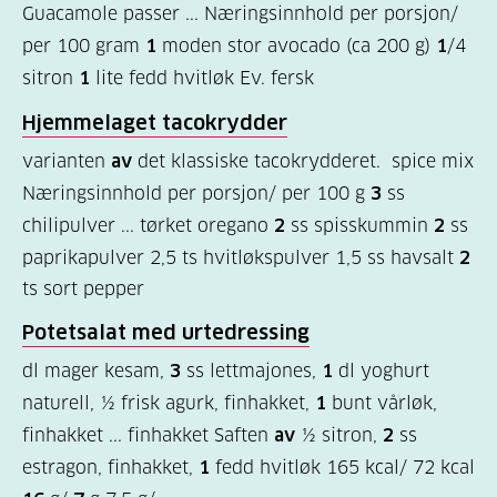
Guacamole passer ... Næringsinnhold per porsjon/
er
per 100 gram
1
moden stor avocado (ca 200 g)
1
/4
diabetes?
sitron
1
lite fedd hvitløk Ev. fersk
(9)
Hjemmelaget tacokrydder
Bli
varianten
av
det klassiske tacokrydderet. spice mix
medlem
Næringsinnhold per porsjon/ per 100 g
3
ss
(1)
chilipulver ... tørket oregano
2
ss spisskummin
2
ss
paprikapulver 2,5 ts hvitløkspulver 1,5 ss havsalt
2
ts sort pepper
Potetsalat med urtedressing
dl mager kesam,
3
ss lettmajones,
1
dl yoghurt
naturell, ½ frisk agurk, finhakket,
1
bunt vårløk,
finhakket ... finhakket Saften
av
½ sitron,
2
ss
estragon, finhakket,
1
fedd hvitløk 165 kcal/ 72 kcal