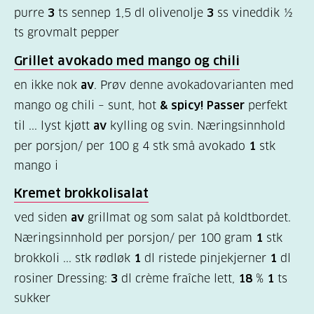
purre
3
ts sennep 1,5 dl olivenolje
3
ss vineddik ½
Kosthold
ts grovmalt pepper
og
Grillet avokado med mango og chili
oppskrifter
(725)
en ikke nok
av
. Prøv denne avokadovarianten med
mango og chili – sunt, hot
& spicy! Passer
perfekt
Tilbud
til ... lyst kjøtt
av
kylling og svin. Næringsinnhold
til
per porsjon/ per 100 g 4 stk små avokado
1
stk
deg
mango i
(595)
Kremet brokkolisalat
Om
ved siden
av
grillmat og som salat på koldtbordet.
oss
Næringsinnhold per porsjon/ per 100 gram
1
stk
(316)
brokkoli ... stk rødløk
1
dl ristede pinjekjerner
1
dl
rosiner Dressing:
3
dl crème fraîche lett,
18
%
1
ts
For
sukker
helsepersonell