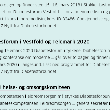
to dager, og finner sted 15.-16. mars 2018
i
Stokke. Last 
t for Diabetesforum Vestfold ... for allmennmedisin og 
ritt kurs
i
indremedisin, kurs-ID 32486. Godkjennelse ogs
17
Nytt fra Diabetesforbundet
esforum
i
Vestfold og Telemark 2020
 og Telemark 2020 Diabetesforum
i
fylkene: Diabetesforu
ig konferanse om moderne ... går over to dager, og finner 
mars 2020
i
Langesund. Last ned programmet for Diabete
17
Nytt fra Diabetesforbundet
i
helse- og omsorgskomiteen
kompetansen
i
eldreomsorgen må styrkes Diabetesforbun
iabeteskompetansen
i
eldreomsorgen ... generalsekretær