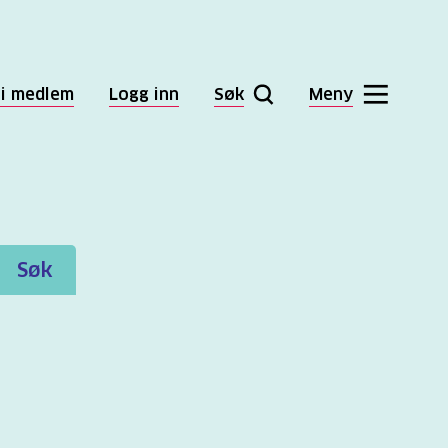
li medlem
Logg inn
Søk
Meny
Søk