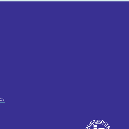
es
Godkjent