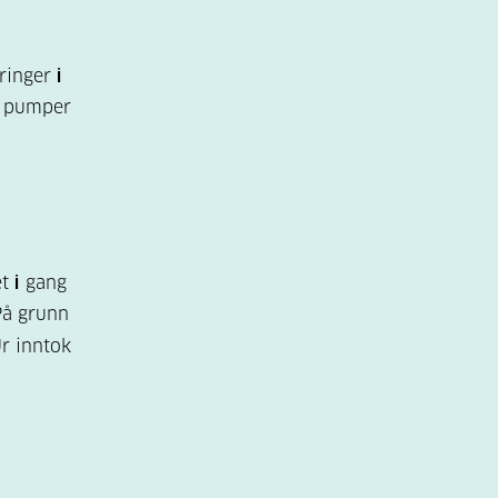
dringer
i
ye pumper
et
i
gang
På grunn
Ur inntok