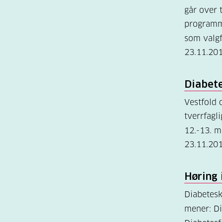
går over 
programme
som valgf
23.11.20
Diabet
Vestfold
tverrfagl
12.-13. 
23.11.20
Høring
Diabetes
mener: D