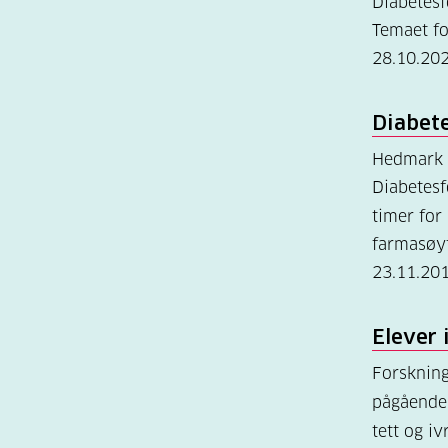
Diabetesf
Temaet fo
28.10.20
Diabet
Hedmark 
Diabetesf
timer for
farmasøy
23.11.20
Elever
Forskning
pågående 
tett og iv