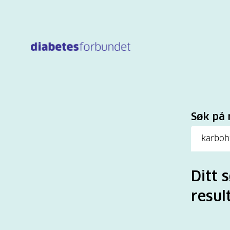
Til
hovedinnhold
Sø
Søk på 
Ditt 
resul