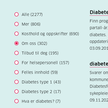
Diabet
Alle
(2277)
Finn pro
Mer
(806)
partall-år
Kosthold og oppskrifter
(690)
diabetes
oppdater
Om oss
(302)
03.09.20
Tilbud til deg
(195)
For helsepersonell
(157)
diabete
Felles innhold
(59)
Svarer om
kommuneh
Diabetes type 1
(43)
Diabetesf
Diabetes type 2
(17)
sykeplei
09.11.20
Hva er diabetes?
(7)