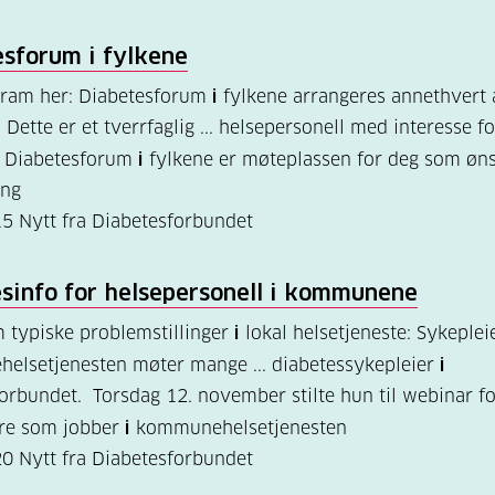
esforum
i
fylkene
gram her: Diabetesforum
i
fylkene arrangeres annethvert 
. Dette er et tverrfaglig ... helsepersonell med interesse fo
. Diabetesforum
i
fylkene er møteplassen for deg som øns
ing
15
Nytt fra Diabetesforbundet
sinfo for helsepersonell
i
kommunene
 typiske problemstillinger
i
lokal helsetjeneste: Sykeple
elsetjenesten møter mange ... diabetessykepleier
i
orbundet. Torsdag 12. november stilte hun til webinar fo
ere som jobber
i
kommunehelsetjenesten
20
Nytt fra Diabetesforbundet