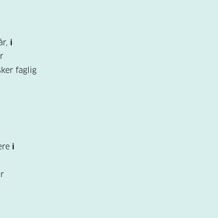
år,
i
r
ker faglig
iere
i
r