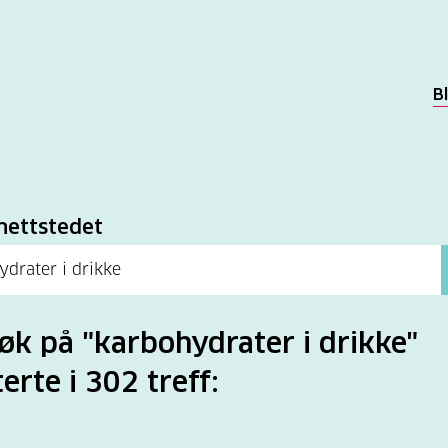
B
k
nettstedet
søk på "karbohydrater i drikke"
terte i 302 treff: