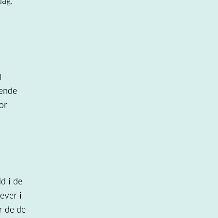
ag.
l
lende
or
dd
i
de
elever
i
r de de