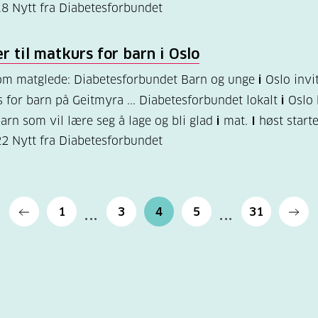
18
Nytt fra Diabetesforbundet
er til matkurs for barn
i
Oslo
 om matglede: Diabetesforbundet Barn og unge
i
Oslo invit
 for barn på Geitmyra ... Diabetesforbundet lokalt
i
Oslo 
barn som vil lære seg å lage og bli glad
i
mat.
I
høst starte
22
Nytt fra Diabetesforbundet
1
3
4
5
31