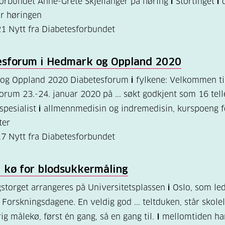
orbundet Anne-Grete Skjellanger på høring
i
Stortinget
i
d
r høringen
21
Nytt fra Diabetesforbundet
esforum
i
Hedmark og Oppland 2020
og Oppland 2020 Diabetesforum
i
fylkene: Velkommen ti
orum 23.-24. januar 2020 på ... søkt godkjent som 16 tel
 spesialist
i
allmennmedisin og indremedisin, kurspoeng f
ter
17
Nytt fra Diabetesforbundet
i
kø for blodsukkermåling
storget arrangeres på Universitetsplassen
i
Oslo, som le
Forskningsdagene. En veldig god ... teltduken, står skol
rig målekø, først én gang, så en gang til.
I
mellomtiden ha