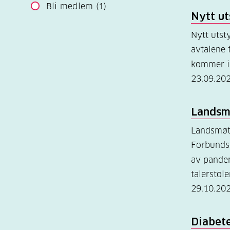
Bli medlem
(1)
Nytt u
Nytt uts
avtalene 
kommer 
23.09.20
Landsm
Landsmø
Forbundsl
av pande
talerstol
29.10.20
Diabet