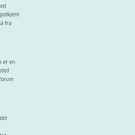
ned
godkjent
å fra
m er en
sted
sforum
det
i