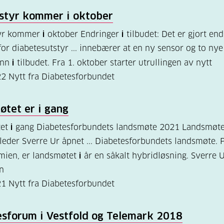
tstyr kommer
i
oktober
tyr kommer
i
oktober Endringer
i
tilbudet: Det er gjort en
for diabetesutstyr ... innebærer at en ny sensor og to n
inn
i
tilbudet. Fra 1. oktober starter utrullingen av nytt
22
Nytt fra Diabetesforbundet
øtet er
i
gang
tet
i
gang Diabetesforbundets landsmøte 2021 Landsmøt
eder Sverre Ur åpnet ... Diabetesforbundets landsmøte. 
mien, er landsmøtet
i
år en såkalt hybridløsning. Sverre 
en
21
Nytt fra Diabetesforbundet
esforum
i
Vestfold og Telemark 2018