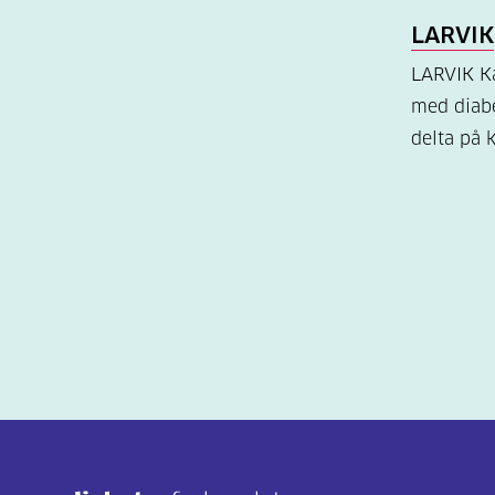
LARVIK
LARVIK Ka
med diabe
delta på 