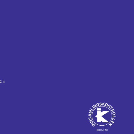
es
Godkjent
av
ube
Innsamlingskontrol