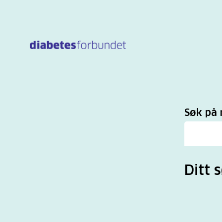
Til
hovedinnhold
Sø
Søk på 
Ditt 