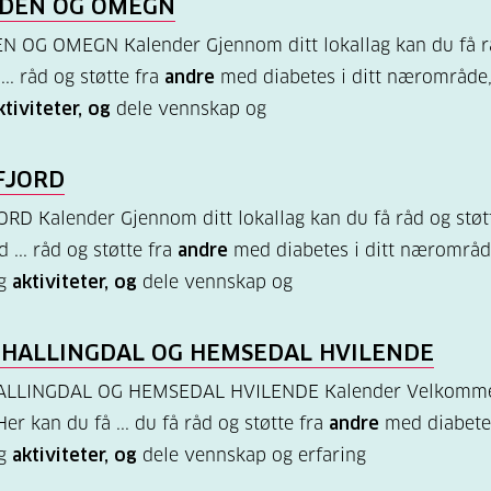
DEN OG OMEGN
 OG OMEGN Kalender Gjennom ditt lokallag kan du få r
 ... råd og støtte fra
andre
med diabetes i ditt nærområde,
ktiviteter, og
dele vennskap og
FJORD
D Kalender Gjennom ditt lokallag kan du få råd og støtt
 ... råd og støtte fra
andre
med diabetes i ditt nærområde
og
aktiviteter, og
dele vennskap og
 HALLINGDAL OG HEMSEDAL HVILENDE
LLINGDAL OG HEMSEDAL HVILENDE Kalender Velkommen 
Her kan du få ... du få råd og støtte fra
andre
med diabetes
og
aktiviteter, og
dele vennskap og erfaring