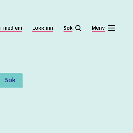
li medlem
Logg inn
Søk
Meny
Søk