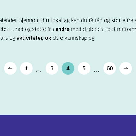
lender Gjennom ditt lokallag kan du få råd og støtte fra
tes ... råd og støtte fra
andre
med diabetes i ditt nærom
kurs og
aktiviteter, og
dele vennskap og
1
3
4
5
60