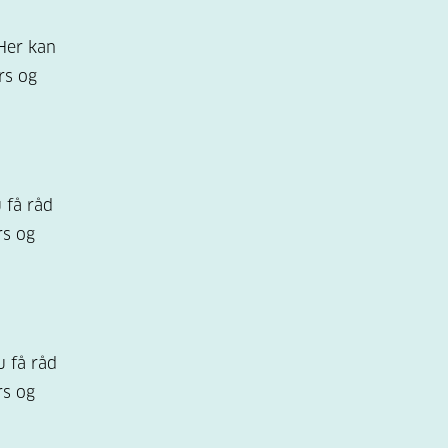
Her kan
rs og
 få råd
rs og
 få råd
rs og