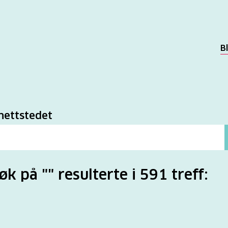
B
k
nettstedet
søk på "" resulterte i 591 treff: