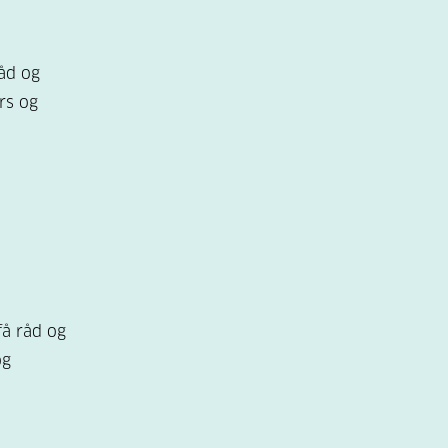
åd og
rs og
få råd og
og