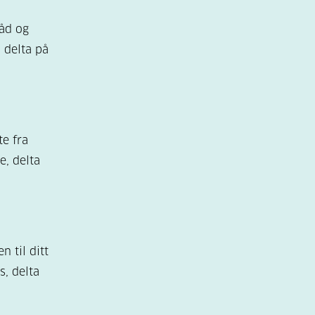
åd og
 delta på
e fra
, delta
til ditt
, delta