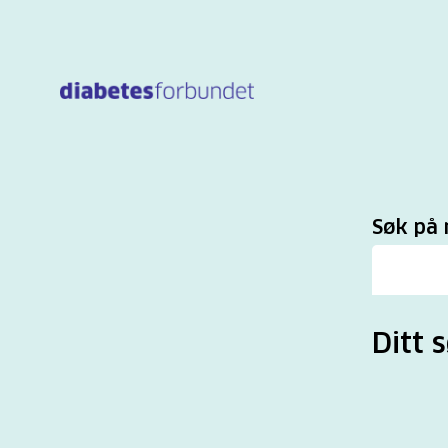
Til
hovedinnhold
Sø
Søk på 
Ditt s