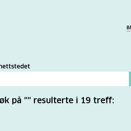
B
k
nettstedet
øk på "" resulterte i 19 treff: