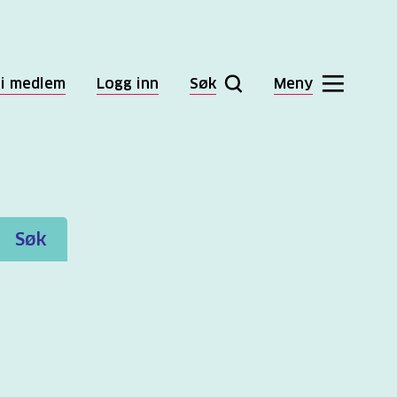
li medlem
Logg inn
Søk
Meny
Søk