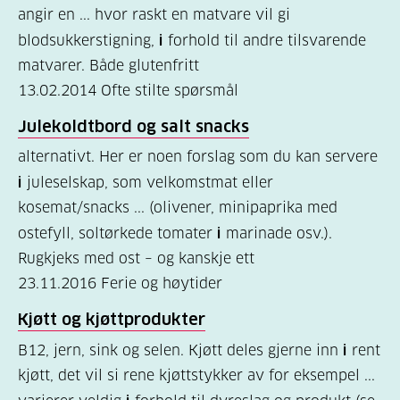
Hva
angir en ... hvor raskt en matvare vil gi
er
blodsukkerstigning,
i
forhold til andre tilsvarende
matvarer. Både glutenfritt
diabetes?
13.02.2014
Ofte stilte spørsmål
(7)
Julekoldtbord og salt snacks
Bli
alternativt. Her er noen forslag som du kan servere
medlem
i
juleselskap, som velkomstmat eller
(1)
kosemat/snacks ... (olivener, minipaprika med
ostefyll, soltørkede tomater
i
marinade osv.).
Rugkjeks med ost – og kanskje ett
23.11.2016
Ferie og høytider
Kjøtt og kjøttprodukter
B12, jern, sink og selen. Kjøtt deles gjerne inn
i
rent
kjøtt, det vil si rene kjøttstykker av for eksempel ...