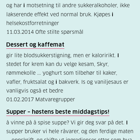
(806)
og har
i
motsetning til andre sukkeralkoholer, ikke
lakserende effekt ved normal bruk. Kjøpes
i
Kosthold
helsekostforretninger
og
11.03.2014
Ofte stilte spørsmål
oppskrifter
Dessert og kaffemat
(690)
gir lite blodsukkerstigning, men er kaloririkt.
I
Om
stedet for krem kan du velge kesam, Skyr,
oss
rømmekolle ... yoghurt som tilbehør til kaker,
(302)
vafler, fruktsalat og
i
bakverk. Is og vaniljesaus er
vanligvis også et bedre
Tilbud
01.02.2017
Matvaregrupper
til
deg
Supper – høstens beste middagstips!
(195)
å vinne på å spise suppe? Vi gir deg svar på det.
I
supper bruker vi hele råvarer, og den ferdige maten
For