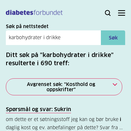
Til
hovedinnhold
Bli
Logg
Søk
Meny
medlem
inn
Søk
Søk på nettstedet
Søk
Ditt søk på "karbohydrater i drikke"
resulterte i 690 treff:
Avgrenset søk: "Kosthold og
oppskrifter"
Alle
Spørsmål og svar: Sukrin
(2277)
om dette er et søtningsstoff jeg kan og bør bruke
i
Mer
daglig kost og ev. anbefalinger på dette? Svar fra ...