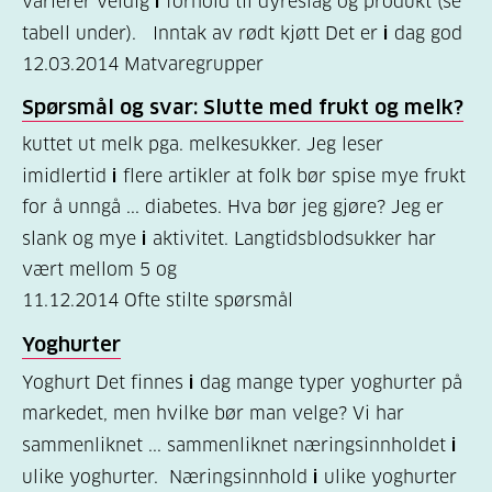
varierer veldig
i
forhold til dyreslag og produkt (se
tabell under). Inntak av rødt kjøtt Det er
i
dag god
12.03.2014
Matvaregrupper
Spørsmål og svar: Slutte med frukt og melk?
kuttet ut melk pga. melkesukker. Jeg leser
imidlertid
i
flere artikler at folk bør spise mye frukt
for å unngå ... diabetes. Hva bør jeg gjøre? Jeg er
slank og mye
i
aktivitet. Langtidsblodsukker har
vært mellom 5 og
11.12.2014
Ofte stilte spørsmål
Yoghurter
Yoghurt Det finnes
i
dag mange typer yoghurter på
markedet, men hvilke bør man velge? Vi har
sammenliknet ... sammenliknet næringsinnholdet
i
ulike yoghurter. Næringsinnhold
i
ulike yoghurter