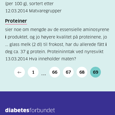
(per 100 g), sortert etter
12.03.2014
Matvaregrupper
Proteiner
sier noe om mengde av de essensielle aminosyrene
i
produktet, og jo høyere kvalitet på proteinene, jo
... glass melk (2 dl) til frokost, har du allerede fått
i
deg ca. 37 g protein. Proteininntak ved nyresvikt
13.03.2014
Hva inneholder maten?
1
66
67
68
69