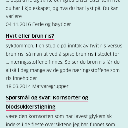
... oppskrift, og skifte ut ingredienser etter som hva
helsepersonell
du har
i
kjøleskapet, og hva du har lyst på. Du kan
(157)
variere
Felles
04.11.2016
Ferie og høytider
innhold
Hvit eller brun ris?
(59)
sykdommen.
I
en studie på inntak av hvit ris versus
Diabetes
brun ris, så man at ved å spise brun ris
i
stedet for
... næringsstoffene finnes. Spiser du brun ris får du
type
altså
i
deg mange av de gode næringsstoffene som
1
ris inneholder
(43)
18.03.2014
Matvaregrupper
Diabetes
Spørsmål og svar: Kornsorter og
type
blodsukkerstigning
2
være den kornsorten som har lavest glykemisk
(17)
indeks
i
de fleste oversiktene jeg har funnet som