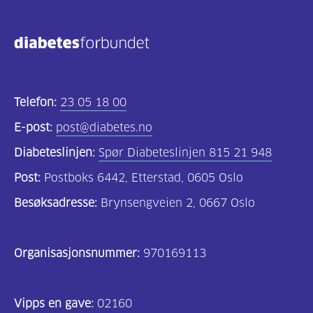
Kosthold
og
oppskrifter
(690)
Telefon:
23 05 18 00
Om
E-post:
post@diabetes.no
oss
Diabeteslinjen:
Spør Diabeteslinjen 815 21 948
(302)
Post:
Postboks 6442, Etterstad, 0605 Oslo
Tilbud
Besøksadresse:
Brynsengveien 2, 0667 Oslo
til
deg
Organisasjonsnummer:
970169113
(195)
For
Vipps en gave:
02160
helsepersonell