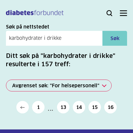
Til
hovedinnhold
Bli
Logg
Søk
Meny
medlem
inn
Søk
Søk på nettstedet
Søk
Ditt søk på "karbohydrater i drikke"
resulterte i 157 treff:
Avgrenset søk: "For helsepersonell"
Alle
1
13
14
15
16
(2277)
Mer
(806)