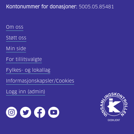
Kontonummer for donasjoner:
5005.05.85481
(157)
Felles
Om oss
innhold
Støtt oss
(59)
Min side
Diabetes
For tillitsvalgte
type
Fylkes- og lokallag
1
(43)
Informasjonskapsler/Cookies
Logg inn (admin)
Diabetes
Godkjent
type
av
2
Instagram
Twitter
Facebook
Youtube
Innsamlingsko
(17)
Hva