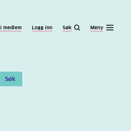
li medlem
Logg inn
Søk
Meny
Søk