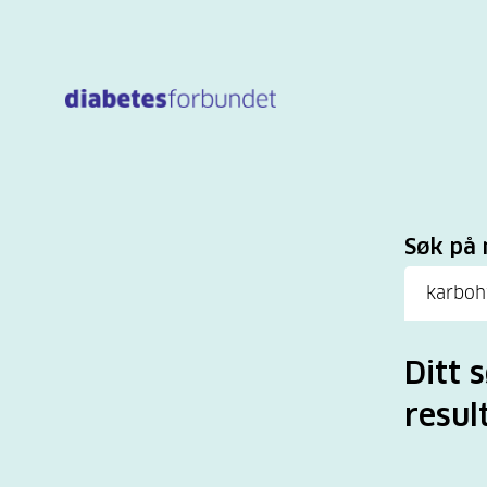
Til
hovedinnhold
Sø
Søk på 
Ditt 
resul