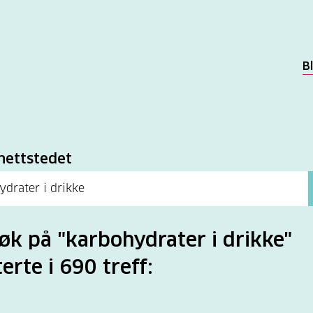
B
k
nettstedet
søk på "karbohydrater i drikke"
terte i 690 treff: