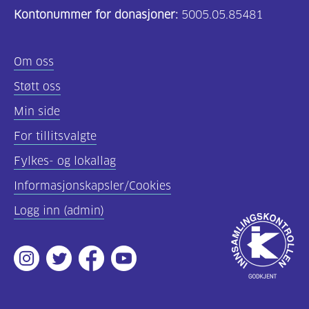
Kontonummer for donasjoner:
5005.05.85481
(157)
Felles
Om oss
innhold
Støtt oss
(59)
Min side
Diabetes
For tillitsvalgte
type
Fylkes- og lokallag
1
(43)
Informasjonskapsler/Cookies
Logg inn (admin)
Diabetes
Godkjent
type
av
2
Instagram
Twitter
Facebook
Youtube
Innsamlingsko
(17)
Hva