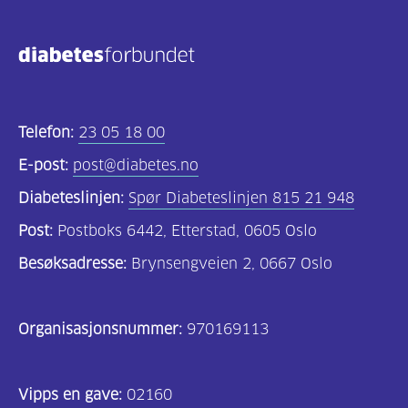
Kosthold
og
oppskrifter
(690)
Telefon:
23 05 18 00
Om
E-post:
post@diabetes.no
oss
Diabeteslinjen:
Spør Diabeteslinjen 815 21 948
(302)
Post:
Postboks 6442, Etterstad, 0605 Oslo
Tilbud
Besøksadresse:
Brynsengveien 2, 0667 Oslo
til
deg
Organisasjonsnummer:
970169113
(195)
For
Vipps en gave:
02160
helsepersonell