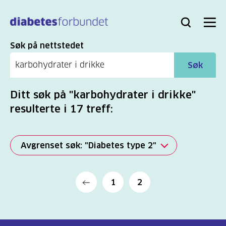
Til
hovedinnhold
Bli
Logg
Søk
Meny
medlem
inn
Søk
Søk på nettstedet
Søk
Ditt søk på "karbohydrater i drikke"
resulterte i 17 treff:
Avgrenset søk: "Diabetes type 2"
Alle
1
2
(2277)
Mer
(806)