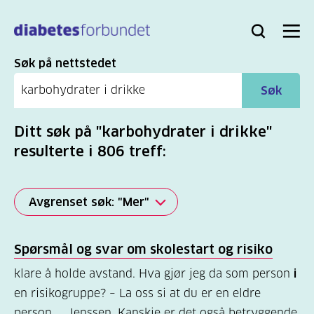
Til
hovedinnhold
Bli
Logg
Søk
Meny
medlem
inn
Søk
Søk på nettstedet
Søk
Ditt søk på "karbohydrater i drikke"
resulterte i 806 treff:
Avgrenset søk: "Mer"
Alle
Spørsmål og svar om skolestart og risiko
(2277)
klare å holde avstand. Hva gjør jeg da som person
i
Mer
en risikogruppe? – La oss si at du er en eldre
(806)
person ... Jenssen. Kanskje er det også betryggende