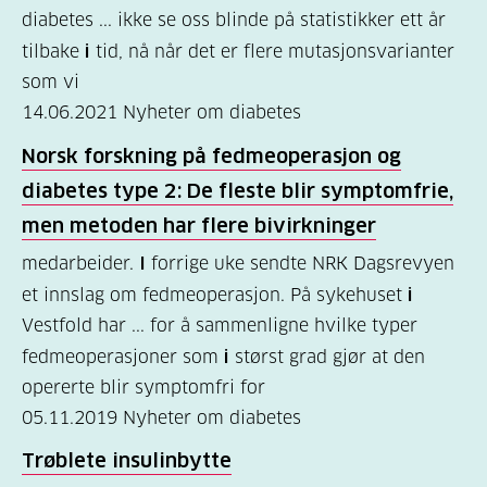
diabetes ... ikke se oss blinde på statistikker ett år
(157)
tilbake
i
tid, nå når det er flere mutasjonsvarianter
Felles
som vi
innhold
14.06.2021
Nyheter om diabetes
(59)
Norsk forskning på fedmeoperasjon og
Diabetes
diabetes type 2: De fleste blir symptomfrie,
type
men metoden har flere bivirkninger
1
medarbeider.
I
forrige uke sendte NRK Dagsrevyen
(43)
et innslag om fedmeoperasjon. På sykehuset
i
Vestfold har ... for å sammenligne hvilke typer
Diabetes
fedmeoperasjoner som
i
størst grad gjør at den
type
opererte blir symptomfri for
2
05.11.2019
Nyheter om diabetes
(17)
Trøblete insulinbytte
Hva