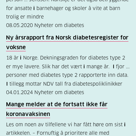
for ansatte
i
barnehager og skoler å vite at barn
Kosthold
trolig er mindre
og
08.05.2020
Nyheter om diabetes
oppskrifter
Ny årsrapport fra Norsk diabetesregister for
(690)
voksne
Om
18 år
i
Norge. Dekningsgraden for diabetes type 2
oss
er mye lavere. Slik har det vært
i
mange år.
I
fjor ...
(302)
personer med diabetes type 2 rapporterte inn data.
Tilbud
I
tillegg mottar NDV tall fra diabetespoliklinikker
04.01.2024
Nyheter om diabetes
til
deg
Mange melder at de fortsatt ikke får
(195)
koronavaksinen
For
Les om noen av tilfellene vi har fått høre om sist
i
artikkelen. – Fornuftig å prioritere alle med
helsepersonell