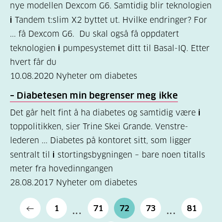
nye modellen Dexcom G6. Samtidig blir teknologien
i
Tandem t:slim X2 byttet ut. Hvilke endringer? For
... få Dexcom G6. Du skal også få oppdatert
teknologien
i
pumpesystemet ditt til Basal-IQ. Etter
hvert får du
10.08.2020
Nyheter om diabetes
– Diabetesen min begrenser meg ikke
Det går helt fint å ha diabetes og samtidig være
i
toppolitikken, sier Trine Skei Grande. Venstre-
lederen ... Diabetes på kontoret sitt, som ligger
sentralt til
i
stortingsbygningen – bare noen titalls
meter fra hovedinngangen
28.08.2017
Nyheter om diabetes
1
71
72
73
81