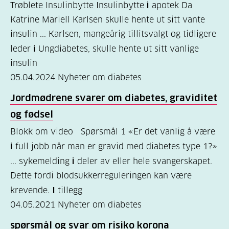
Trøblete Insulinbytte Insulinbytte
i
apotek Da
er
Katrine Mariell Karlsen skulle hente ut sitt vante
diabetes?
insulin ... Karlsen, mangeårig tillitsvalgt og tidligere
(7)
leder
i
Ungdiabetes, skulle hente ut sitt vanlige
insulin
Bli
05.04.2024
Nyheter om diabetes
medlem
Jordmødrene svarer om diabetes, graviditet
(1)
og fødsel
Blokk om video Spørsmål 1 «Er det vanlig å være
i
full jobb når man er gravid med diabetes type 1?»
... sykemelding
i
deler av eller hele svangerskapet.
Dette fordi blodsukkerreguleringen kan være
krevende.
I
tillegg
04.05.2021
Nyheter om diabetes
spørsmål og svar om risiko korona