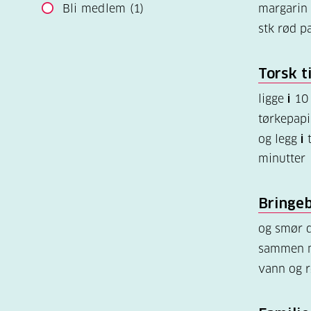
Bli medlem
(1)
margarin e
stk rød p
Torsk ti
ligge
i
10 
tørkepapi
og legg
i
t
minutter
Bringe
og smør 
sammen m
vann og r