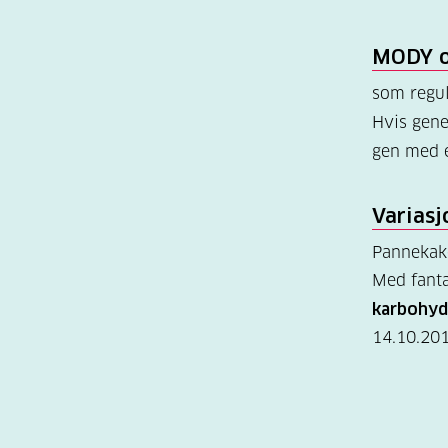
MODY o
som regul
Hvis gene
gen med e
Varias
Pannekake
Med fanta
karbohyd
14.10.20