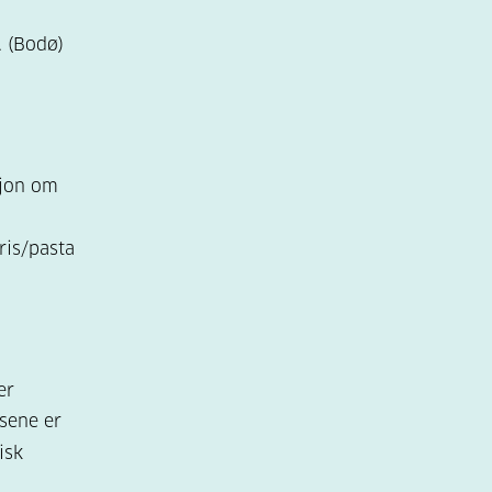
 (Bodø)
sjon om
ris/pasta
er
sene er
isk