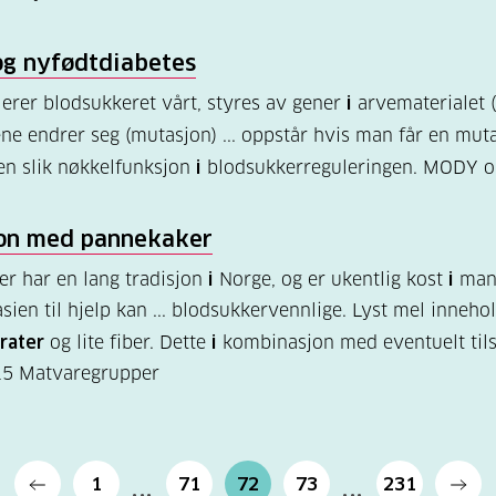
g nyfødtdiabetes
erer blodsukkeret vårt, styres av gener
i
arvematerialet 
ne endrer seg (mutasjon) ... oppstår hvis man får en mu
n slik nøkkelfunksjon
i
blodsukkerreguleringen. MODY o
jon med pannekaker
r har en lang tradisjon
i
Norge, og er ukentlig kost
i
man
sien til hjelp kan ... blodsukkervennlige. Lyst mel inneh
rater
og lite fiber. Dette
i
kombinasjon med eventuelt tils
15
Matvaregrupper
1
71
72
73
231