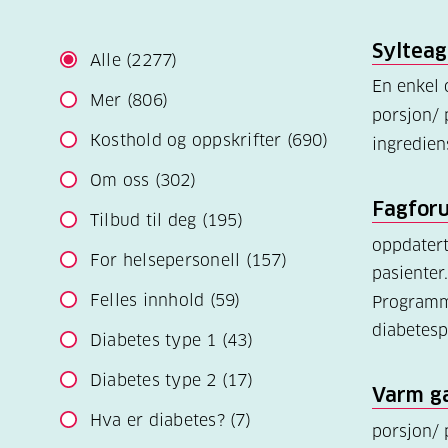
Syltea
Alle
(2277)
En enkel 
Mer
(806)
porsjon/ 
Kosthold og oppskrifter
(690)
ingredie
Om oss
(302)
Fagforu
Tilbud til deg
(195)
oppdater
For helsepersonell
(157)
pasienter
Felles innhold
(59)
Programme
diabetesp
Diabetes type 1
(43)
Diabetes type 2
(17)
Varm ga
Hva er diabetes?
(7)
porsjon/ 