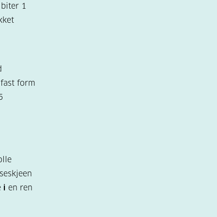
biter 1
kket
d
dfast form
5
lle
iseskjeen
e
i
en ren