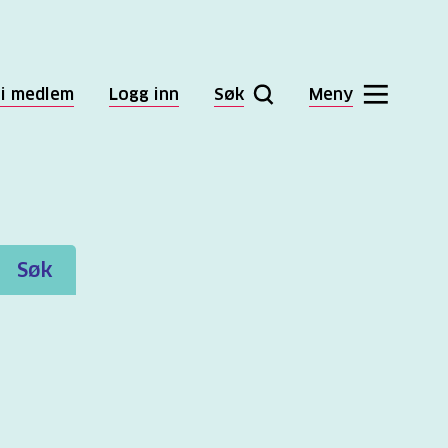
li medlem
Logg inn
Søk
Meny
Søk