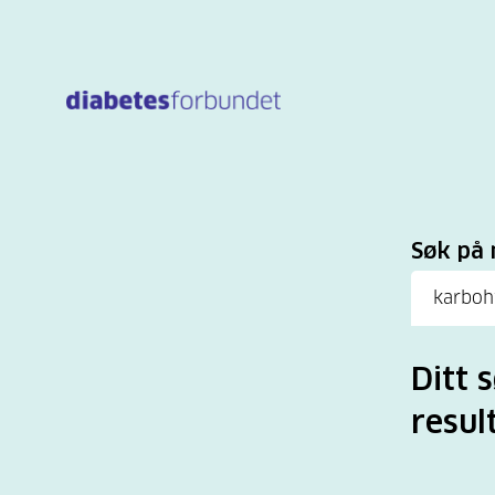
Til
hovedinnhold
Sø
Søk på 
Ditt 
resul