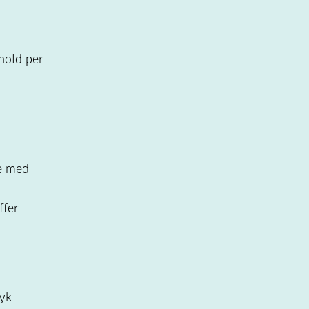
hold per
 med
ffer
myk