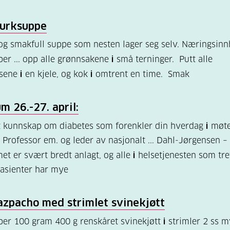
gurksuppe
og smakfull suppe som nesten lager seg selv. Næringsinn
per ... opp alle grønnsakene
i
små terninger. Putt alle
nsene
i
en kjele, og kok
i
omtrent en time. Smak
m 26.-27. april:
t kunnskap om diabetes som forenkler din hverdag
i
møte
. Professor em. og leder av nasjonalt ... Dahl-Jørgensen –
t er svært bredt anlagt, og alle
i
helsetjenesten som tre
asienter har mye
zpacho med strimlet svinekjøtt
per 100 gram 400 g renskåret svinekjøtt
i
strimler 2 ss 