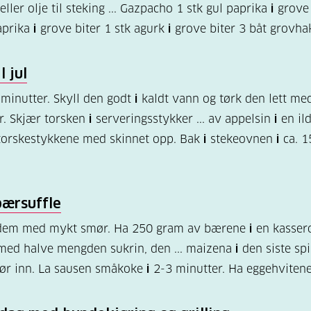
ller olje til steking ... Gazpacho 1 stk gul paprika
i
grove 
aprika
i
grove biter 1 stk agurk
i
grove biter 3 båt grovha
l jul
minutter. Skyll den godt
i
kaldt vann og tørk den lett me
r. Skjær torsken
i
serveringsstykker ... av appelsin
i
en il
orskestykkene med skinnet opp. Bak
i
stekeovnen
i
ca. 1
bærsuffle
dem med mykt smør. Ha 250 gram av bærene
i
en kassero
ed halve mengden sukrin, den ... maizena
i
den siste sp
ør inn. La sausen småkoke
i
2-3 minutter. Ha eggehviten