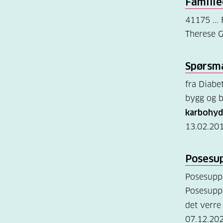
Familie
41175 ...
Therese G
Spørsmå
fra Diabe
bygg og b
karbohyd
13.02.20
Posesu
Posesuppe
Posesuppe
det verr
07.12.20