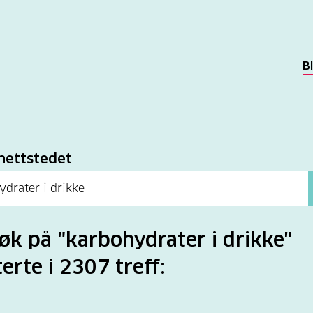
B
k
nettstedet
søk på "karbohydrater i drikke"
terte i 2307 treff: