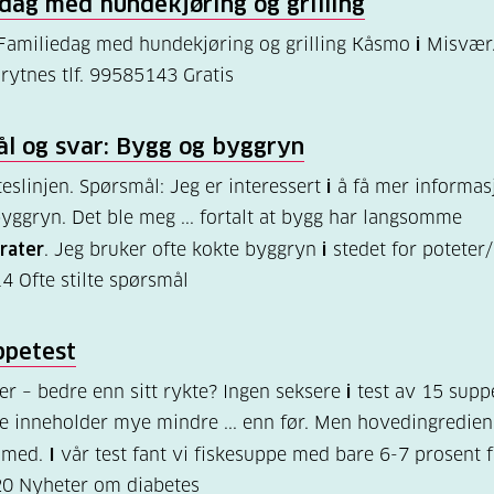
dag med hundekjøring og grilling
 Familiedag med hundekjøring og grilling Kåsmo
i
Misvær.
rytnes tlf. 99585143 Gratis
l og svar: Bygg og byggryn
teslinjen. Spørsmål: Jeg er interessert
i
å få mer informa
yggryn. Det ble meg ... fortalt at bygg har langsomme
rater
. Jeg bruker ofte kokte byggryn
i
stedet for poteter/
14
Ofte stilte spørsmål
ppetest
r – bedre enn sitt rykte? Ingen seksere
i
test av 15 supp
 inneholder mye mindre ... enn før. Men hovedingredien
e med.
I
vår test fant vi fiskesuppe med bare 6-7 prosent f
20
Nyheter om diabetes