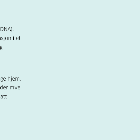
(DNA).
tasjon
i
et
g
ge hjem.
older mye
att