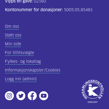
Vipps en gave:
02160
helsepersonell
Kontonummer for donasjoner:
5005.05.85481
(157)
Felles
Om oss
innhold
Støtt oss
(59)
Min side
Diabetes
For tillitsvalgte
type
Fylkes- og lokallag
1
(43)
Informasjonskapsler/Cookies
Logg inn (admin)
Diabetes
Godkjent
type
av
2
Instagram
Twitter
Facebook
Youtube
Innsamlingsko
(17)