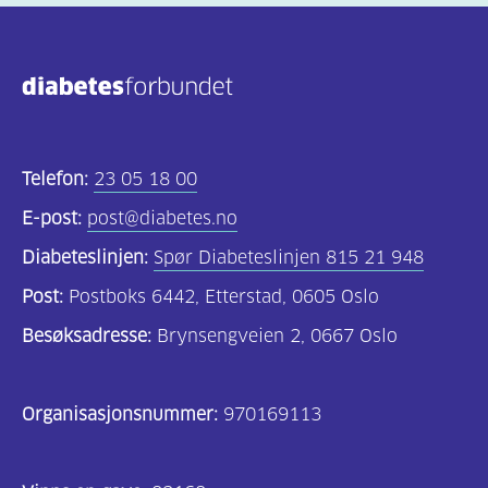
(806)
Kosthold
og
oppskrifter
(690)
Telefon:
23 05 18 00
Om
E-post:
post@diabetes.no
oss
Diabeteslinjen:
Spør Diabeteslinjen 815 21 948
(302)
Post:
Postboks 6442, Etterstad, 0605 Oslo
Tilbud
Besøksadresse:
Brynsengveien 2, 0667 Oslo
til
deg
Organisasjonsnummer:
970169113
(195)
For