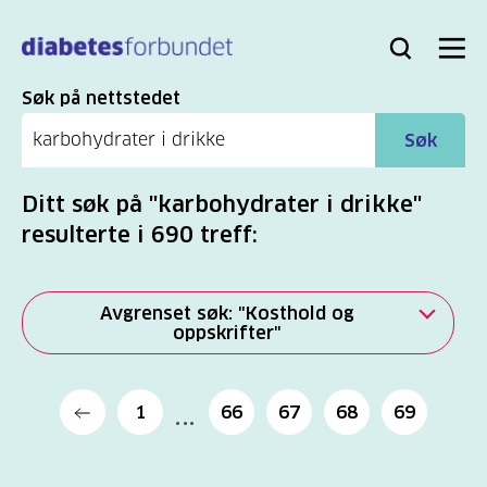
Til
hovedinnhold
Bli
Logg
Søk
Meny
medlem
inn
Søk
Søk på nettstedet
Søk
Ditt søk på "karbohydrater i drikke"
resulterte i 690 treff:
Avgrenset søk: "Kosthold og
oppskrifter"
Alle
1
66
67
68
69
(2277)
Mer