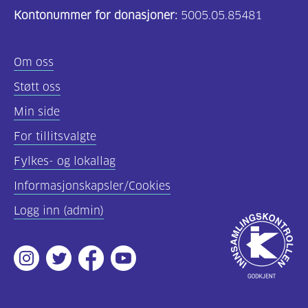
Kontonummer for donasjoner:
5005.05.85481
(157)
Felles
Om oss
innhold
Støtt oss
(59)
Min side
Diabetes
For tillitsvalgte
type
Fylkes- og lokallag
1
(43)
Informasjonskapsler/Cookies
Logg inn (admin)
Diabetes
Godkjent
type
av
2
Instagram
Twitter
Facebook
Youtube
Innsamlingsko
(17)
Hva