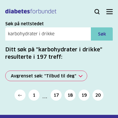
Til
hovedinnhold
Bli
Logg
Søk
Meny
medlem
inn
Søk
Søk på nettstedet
Søk
Ditt søk på "karbohydrater i drikke"
resulterte i 197 treff:
Avgrenset søk: "Tilbud til deg"
Alle
1
17
18
19
20
(2279)
Mer
(806)