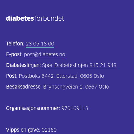
Kosthold
og
oppskrifter
(690)
Telefon:
23 05 18 00
Om
E-post:
post@diabetes.no
oss
Diabeteslinjen:
Spør Diabeteslinjen 815 21 948
(302)
Post:
Postboks 6442, Etterstad, 0605 Oslo
Tilbud
Besøksadresse:
Brynsengveien 2, 0667 Oslo
til
deg
Organisasjonsnummer:
970169113
(197)
For
Vipps en gave:
02160
helsepersonell