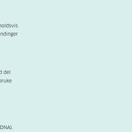
holdsvis
andinger
d del
 bruke
(DNA).