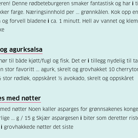
ren! Denne rødbeteburgeren smaker fantastisk og har
i
t
kker farge. Næringsinnhold per ... grønnkålen. Kok opp en
 og forvell bladene
i
ca. 1 minutt. Hell av vannet og klem
ke
og agurksalsa
ør til både kjøtt/fugl og fisk. Det er
i
tillegg nydelig til t
en stor favoritt ... agurk, skrelt og grovhakket 10 cherryt
 stor rødløk, oppskåret ½ avokado, skrelt og oppskåret
es med nøtter
med nøtter Noen kaller asparges for grønnsakenes konge
lige ... g / 15 g Skjær aspargesen
i
biter som deretter ris
a
i
grovhakkede nøtter det siste