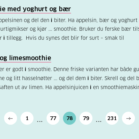
ie med yoghurt og bær
appelsinen og del den
i
biter. Ha appelsin, bær og yoghurt
urtigmikser og kjør ... smoothie. Bruker du ferske bær til
er
i
tillegg. Hvis du synes det blir for surt – smak til
 og limesmoothie
er er godt
i
smoothie. Denne friske varianten har både gu
me og litt hasselnøtter ... og del dem
i
biter. Skrell og del
saften ut av limen. Ha appelsinjuicen
i
en smoothiemaski
1
77
78
79
231