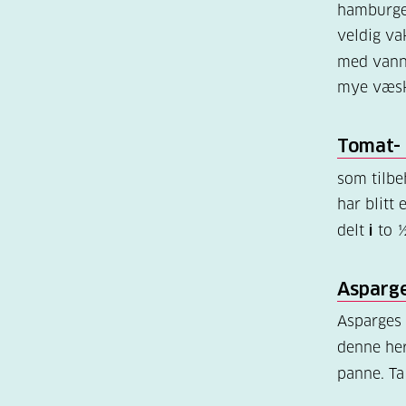
hamburge
veldig va
med vann
mye væs
Tomat- 
som tilbeh
har blitt 
delt
i
to ½
Asparg
Asparges 
denne her
panne. T