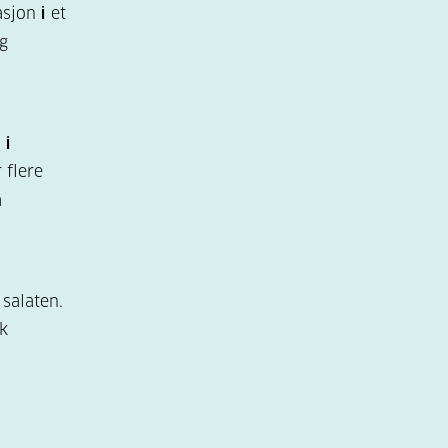
tasjon
i
et
g
m
i
 flere
a
salaten.
ek