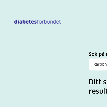
Til
hovedinnhold
Sø
Søk på 
Ditt 
resul