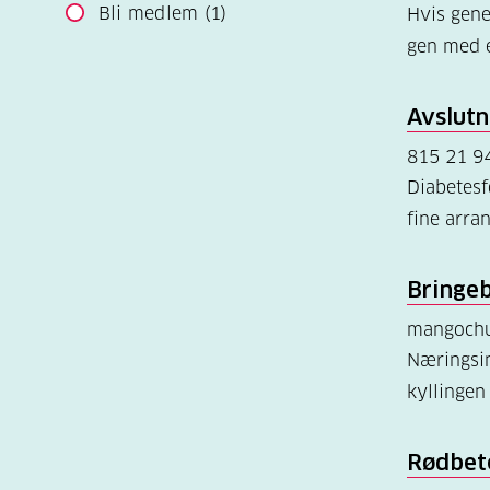
Bli medlem
(1)
Hvis gene
gen med e
Avslutn
815 21 9
Diabetesf
fine arr
Bringeb
mangochu
Næringsin
kyllinge
Rødbet