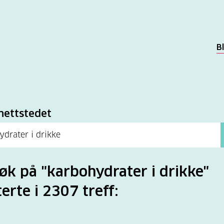
B
k
nettstedet
søk på "karbohydrater i drikke"
terte i 2307 treff: