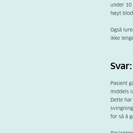
under 10 
høyt blod
Også lure
ikke leng
Svar:
Pasient g
middels l
Dette har
svingning
for så å g