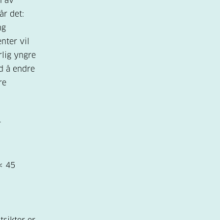
n av
år det:
ng
nter vil
lig yngre
d å endre
re
r
< 45