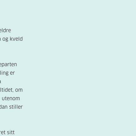
eldre
n og kveld
eparten
ling er
a
ltidet, om
in utenom
dan stiller
et sitt