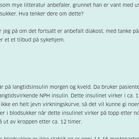
som mye litteratur anbefaler, grunnet han er vant med us
sukker. Hva tenker dere om dette?
r jeg på om det fortsatt er anbefalt diakost, med tanke på
er et et tilbud på sykehjem.
år på langtidsinsulin morgen og kveld. Da bruker pasient
angtidsvirkende NPH insulin. Dette insulinet virker i ca. 1
 ikke en helt jevn virkningskurve, så det vil kunne gi noe
er i blodsukker når dette insulinet virker på topp etter n
å ut av kroppen etter ca. 12 timer.