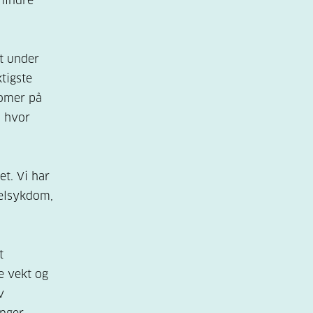
 mindre
tt under
ktigste
tomer på
å hvor
et. Vi har
gelsykdom,
t
e vekt og
v