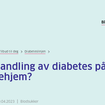
B
Tilbud til deg
Diabeteslinjen
andling av diabetes p
ehjem?
9.04.2023
Blodsukker