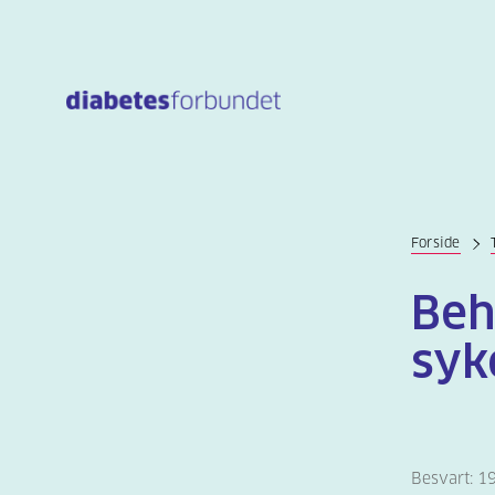
Til
hovedinnhold
Forside
Beh
syk
Besvart: 1