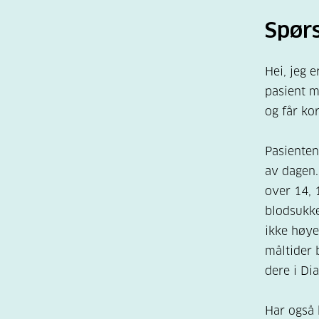
Spør
Hei, jeg 
pasient m
og får ko
Pasienten
av dagen.
over 14, 
blodsukke
ikke høye
måltider b
dere i Dia
Har også b