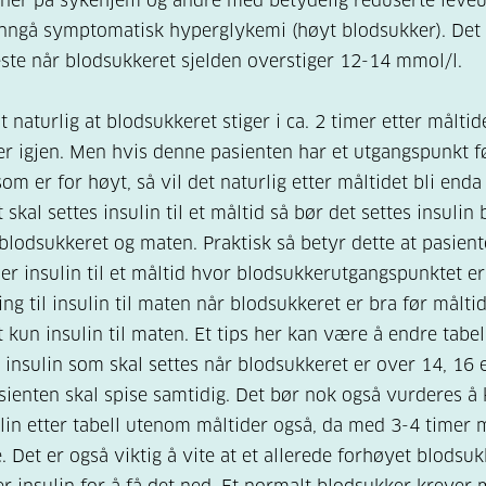
ner på sykehjem og andre med betydelig reduserte leveut
nngå symptomatisk hyperglykemi (høyt blodsukker). Det
este når blodsukkeret sjelden overstiger 12-14 mmol/l.
t naturlig at blodsukkeret stiger i ca. 2 timer etter måltid
r igjen. Men hvis denne pasienten har et utgangspunkt f
om er for høyt, så vil det naturlig etter måltidet bli enda
 skal settes insulin til et måltid så bør det settes insulin 
blodsukkeret og maten. Praktisk så betyr dette at pasien
er insulin til et måltid hvor blodsukkerutgangspunktet er
ng til insulin til maten når blodsukkeret er bra før måltid
t kun insulin til maten. Et tips her kan være å endre tabel
insulin som skal settes når blodsukkeret er over 14, 16 e
sienten skal spise samtidig. Det bør nok også vurderes å
ulin etter tabell utenom måltider også, da med 3-4 timer
. Det er også viktig å vite at et allerede forhøyet blodsuk