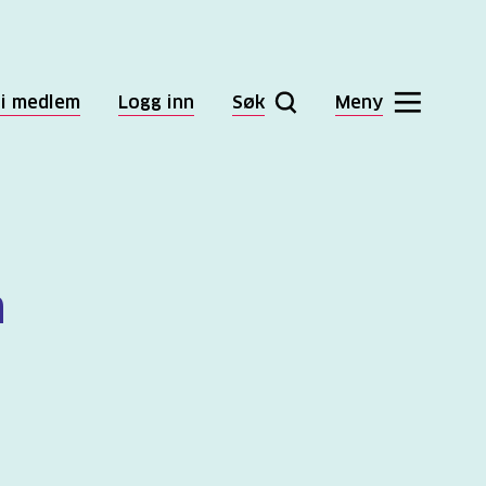
li medlem
Logg inn
Søk
Meny
å