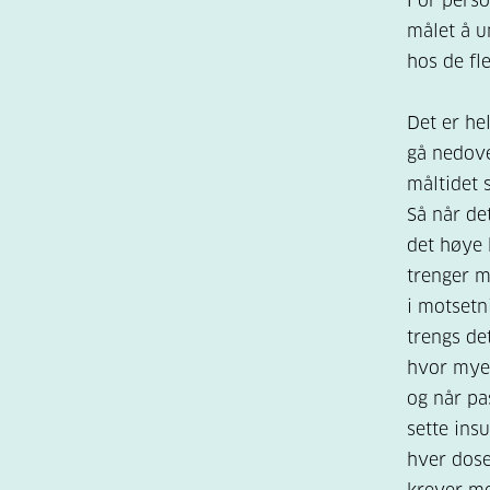
For perso
målet å u
hos de fl
Det er hel
gå nedove
måltidet s
Så når det
det høye 
trenger m
i motsetni
trengs de
hvor mye 
og når pa
sette ins
hver dose