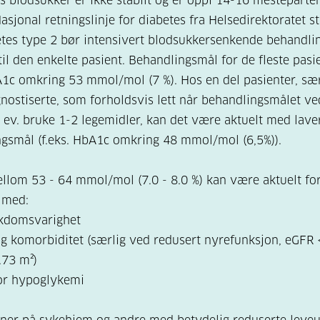
s blodsukker er ikke stabilt og er oppi 14-16 mesteparte
asjonal retningslinje for diabetes fra Helsedirektoratet st
tes type 2 bør intensivert blodsukkersenkende behandli
til den enkelte pasient. Behandlingsmål for de fleste pasie
c omkring 53 mmol/mol (7 %). Hos en del pasienter, sær
nostiserte, som forholdsvis lett når behandlingsmålet ve
og ev. bruke 1-2 legemidler, kan det være aktuelt med lave
gsmål (f.eks. HbA1c omkring 48 mmol/mol (6,5%)).
lom 53 - 64 mmol/mol (7.0 - 8.0 %) kan være aktuelt fo
 med:
ykdomsvarighet
ig komorbiditet (særlig ved redusert nyrefunksjon, eGFR 
.73 m²)
for hypoglykemi