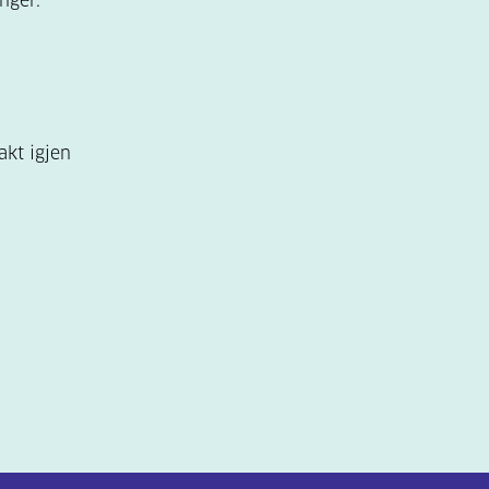
nger.
akt igjen