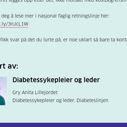
ret legges opp etter det, ikke motsatt med kostbegrensni
deg å lese mer i nasjonal faglig retningslinje her:
it.ly/3nJcL1W
fikk svar på det du lurte på, er noe uklart så bare ta kont
rt av:
Diabetessykepleier og leder
Gry Anita Lillejordet
Diabetessykepleier og leder, Diabeteslinjen