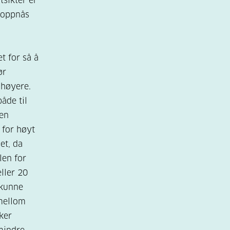
sikter er
 oppnås
et for så å
ør
 høyere.
både til
ten
 for høyt
et, da
len for
ller 20
 kunne
 mellom
ker