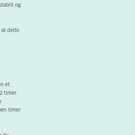
tabilt og
 at dette
en et
2 timer.
n
oen timer