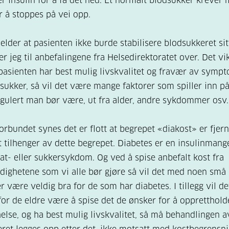
r insulin for å få det ned. Et normalt blodsukker krever
or å stoppes på vei opp.
jelder at pasienten ikke burde stabilisere blodsukkeret si
er jeg til anbefalingene fra Helsedirektoratet over. Det vi
 pasienten har best mulig livskvalitet og fravær av symp
sukker, så vil det være mange faktorer som spiller inn p
egulert man bør være, ut fra alder, andre sykdommer osv.
orbundet synes det er flott at begrepet «diakost» er fjern
t tilhenger av dette begrepet. Diabetes er en insulinman
at- eller sukkersykdom. Og ved å spise anbefalt kost fra
ighetene som vi alle bør gjøre så vil det med noen små
r være veldig bra for de som har diabetes. I tillegg vil de
 for de eldre være å spise det de ønsker for å oppretthold
helse, og ha best mulig livskvalitet, så må behandlingen a