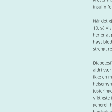
krever me
insulin f
Når det g
10, så vis
her er at
høyt blod
strengt r
Diabetesf
aldri vær
ikke en m
helsemynd
justeringe
viktigste
generell 