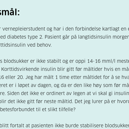
smål:
er vernepleierstudent og har i den forbindelse kartlagt en 
ed diabetes type 2. Pasient går på langtidsinsulin morge
rttidsinsulin ved behov.
s blodsukker er ikke stabilt og er oppi 14-16 mml/l mest
 Korttidsvirkende insulin blir gitt før måltider hvis en må
16 eller 20. Jeg har målt 1 time etter måltidet for å se hv
ret er i løpet av dagen, og da er den like høy som før må
re. Siden det ikke er ordinert av legen at vi skal gi insul
lir det ikke gitt før neste måltid. Det jeg lurer på er hvor
betesforbundet til et slikt tilfelle?
litt fortalt at pasienten ikke burde stabilisere blodsukker