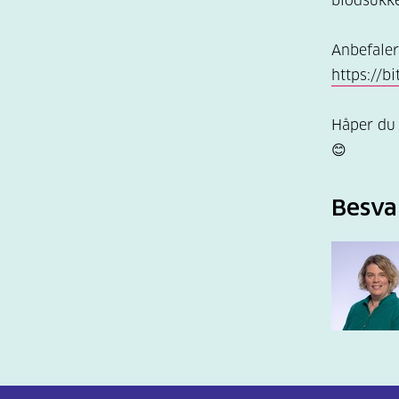
blodsukke
Anbefaler 
https://b
Håper du 
😊
Besva