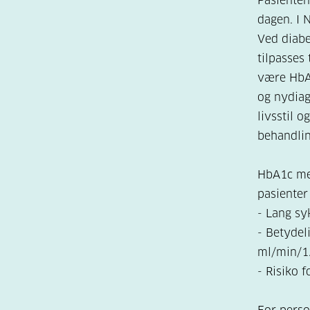
Pasienten
dagen. I N
Ved diabe
tilpasses 
være HbA1
og nydiag
livsstil 
behandlin
HbA1c mel
pasienter
- Lang s
- Betydel
ml/min/1
- Risiko 