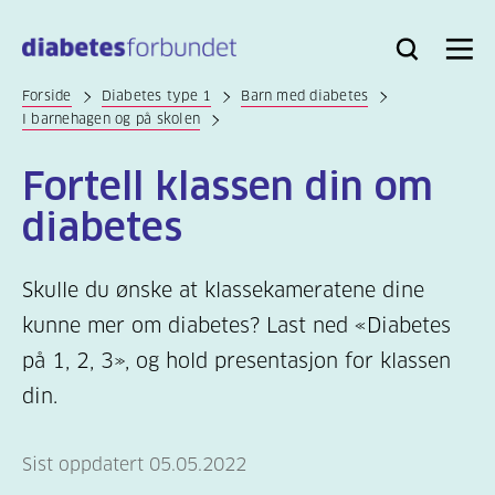
Til
hovedinnhold
Bli
Logg
Søk
Meny
medlem
inn
Forside
Diabetes type 1
Barn med diabetes
I barnehagen og på skolen
Fortell klassen din om
diabetes
Skulle du ønske at klassekameratene dine
kunne mer om diabetes? Last ned «Diabetes
på 1, 2, 3», og hold presentasjon for klassen
din.
Sist oppdatert 05.05.2022