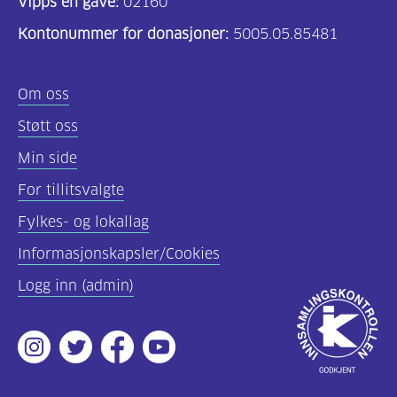
Vipps en gave:
02160
Kontonummer for donasjoner:
5005.05.85481
Om oss
Støtt oss
Min side
For tillitsvalgte
Fylkes- og lokallag
Informasjonskapsler/Cookies
Logg inn (admin)
Godkjent
av
Instagram
Twitter
Facebook
Youtube
Innsamlingsko