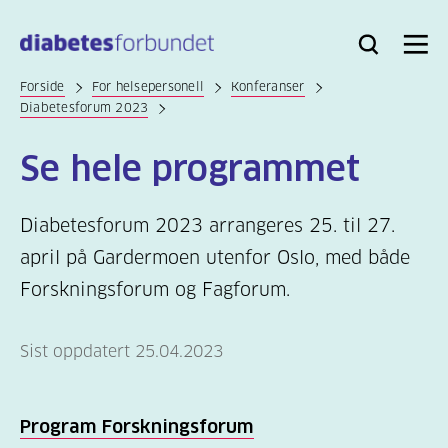
Til
hovedinnhold
Bli
Logg
Søk
Meny
medlem
inn
Forside
For helsepersonell
Konferanser
Diabetesforum 2023
Se hele programmet
Diabetesforum 2023 arrangeres 25. til 27.
april på Gardermoen utenfor Oslo, med både
Forskningsforum og Fagforum.
Sist oppdatert 25.04.2023
Program Forskningsforum