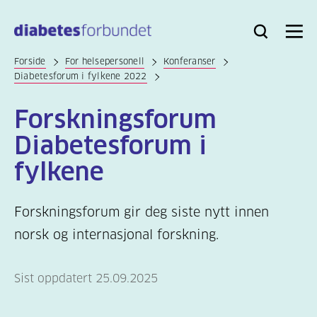
Til
hovedinnhold
Bli
Logg
Søk
Meny
medlem
inn
Forside
For helsepersonell
Konferanser
Diabetesforum i fylkene 2022
Forskningsforum
Diabetesforum i
fylkene
Forskningsforum gir deg siste nytt innen
norsk og internasjonal forskning.
Sist oppdatert 25.09.2025