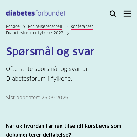
Til
hovedinnhold
Bli
Logg
Søk
Meny
medlem
inn
Forside
For helsepersonell
Konferanser
Diabetesforum i fylkene 2022
Spørsmål og svar
Ofte stilte spørsmål og svar om
Diabetesforum i fylkene.
Sist oppdatert 25.09.2025
Når og hvordan får jeg tilsendt kursbevis som
dokumenterer deltakelse?