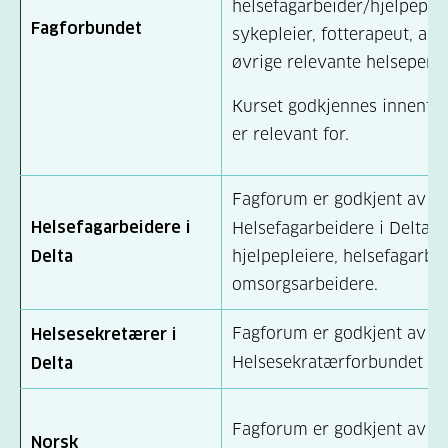
helsefagarbeider/hjelpeple
Fagforbundet
sykepleier, fotterapeut, ap
øvrige relevante helsepers
Kurset godkjennes innenfor
er relevant for.
Fagforum er godkjent av y
Helsefagarbeidere i
Helsefagarbeidere i Delta
Delta
hjelpepleiere, helsefagarbe
omsorgsarbeidere.
Fagforum er godkjent av
Helsesekretærer i
Helsesekratærforbundet i 
Delta
Fagforum er godkjent av 
Norsk