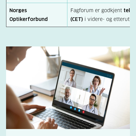
Norges
Fagforum er godkjent
tell
Optikerforbund
(CET)
i videre- og etterutda