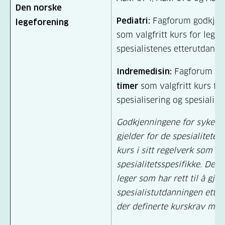
Den norske
Pediatri:
Fagforum godkje
legeforening
som valgfritt kurs for leger
spesialistenes etterutdanni
Indremedisin:
Fagforum go
timer
som valgfritt kurs for
spesialisering og spesialist
Godkjenningene for sykehus
gjelder for de spesialiteter
kurs i sitt regelverk som ik
spesialitetsspesifikke. Dett
leger som har rett til å gj
spesialistutdanningen etter
der definerte kurskrav må i