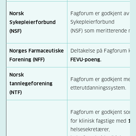
Norsk
Fagforum er godkjent av N
Sykepleierforbund
Sykepleierforbund
(NSF) som meritterende me
(NSF)
Norges Farmaceutiske
Deltakelse på Fagforum kva
Forening (NFF)
FEVU-poeng.
Norsk
Fagforum er godkjent med
tannlegeforening
etterutdanningssystem.
(NTF)
Fagforum er godkjent som 
for klinisk fagstige med
15 
helsesekretærer,