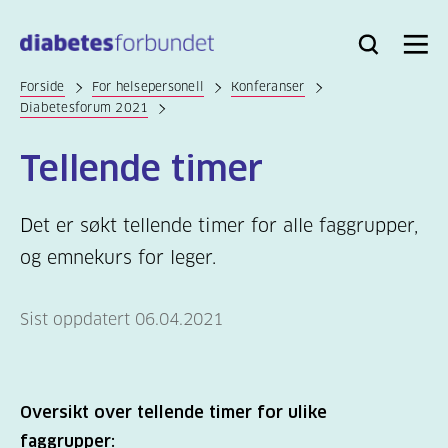
Til
hovedinnhold
Bli
Logg
Søk
Meny
medlem
inn
Forside
For helsepersonell
Konferanser
Diabetesforum 2021
Tellende timer
Det er søkt tellende timer for alle faggrupper,
og emnekurs for leger.
Sist oppdatert 06.04.2021
Oversikt over tellende timer for ulike
faggrupper: