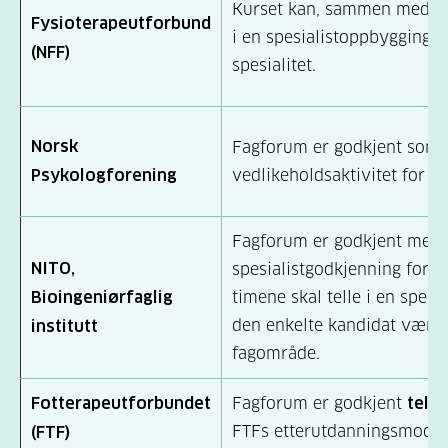
Kurset kan, sammen med ma
Fysioterapeutforbund
i en spesialistoppbygging o
(NFF)
spesialitet.
Norsk
Fagforum er godkjent som
Psykologforening
vedlikeholdsaktivitet for ps
Fagforum er godkjent med
NITO,
spesialistgodkjenning for b
Bioingeniørfaglig
timene skal telle i en spes
den enkelte kandidat være 
institutt
fagområde.
Fotterapeutforbundet
Fagforum er godkjent
tell
FTFs etterutdanningsmodell
(FTF)