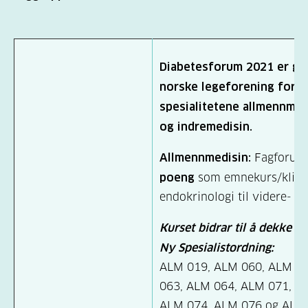
Diabetesforum 2021 er go
norske legeforening for
spesialitetene allmennmedi
og indremedisin.
Allmennmedisin:
Fagforum
poeng
som emnekurs/klini
endokrinologi til videre- o
Kurset bidrar til å dekke f
Ny Spesialistordning:
ALM 019, ALM 060, ALM 06
063, ALM 064, ALM 071, A
ALM 074, ALM 076 og ALM 