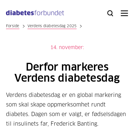
Til
hovedinnhold
Bli
Logg
Søk
Meny
medlem
inn
Forside
Verdens diabetesdag 2025
14. november:
Derfor markeres
Verdens diabetesdag
Verdens diabetesdag er en global markering
som skal skape oppmerksomhet rundt
diabetes. Dagen som er valgt, er fødselsdagen
til insulinets far, Frederick Banting.