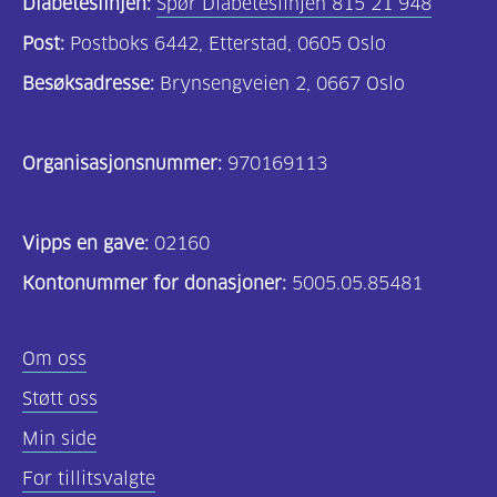
Diabeteslinjen:
Spør Diabeteslinjen 815 21 948
Post:
Postboks 6442, Etterstad, 0605 Oslo
Besøksadresse:
Brynsengveien 2, 0667 Oslo
Organisasjonsnummer:
970169113
Vipps en gave:
02160
Kontonummer for donasjoner:
5005.05.85481
Om oss
Støtt oss
Min side
For tillitsvalgte