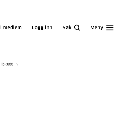
li medlem
Logg inn
Søk
Meny
tilskudd