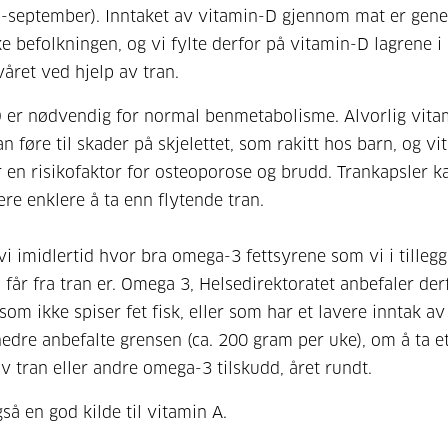
i-september). Inntaket av vitamin-D gjennom mat er gener
e befolkningen, og vi fylte derfor på vitamin-D lagrene i
våret ved hjelp av tran.
 er nødvendig for normal benmetabolisme. Alvorlig vita
n føre til skader på skjelettet, som rakitt hos barn, og v
 en risikofaktor for osteoporose og brudd. Trankapsler k
e enklere å ta enn flytende tran.
vi imidlertid hvor bra omega-3 fettsyrene som vi i tillegg 
 får fra tran er. Omega 3, Helsedirektoratet anbefaler der
om ikke spiser fet fisk, eller som har et lavere inntak av 
edre anbefalte grensen (ca. 200 gram per uke), om å ta et
av tran eller andre omega-3 tilskudd, året rundt.
gså en god kilde til vitamin A.