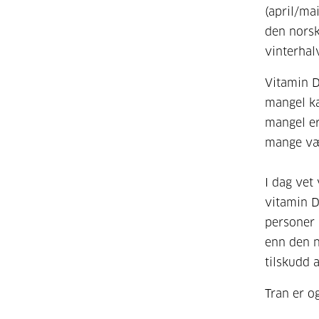
(april/ma
den norsk
vinterhal
Vitamin D
mangel ka
mangel er
mange vær
I dag vet 
vitamin D
personer s
enn den n
tilskudd 
Tran er o