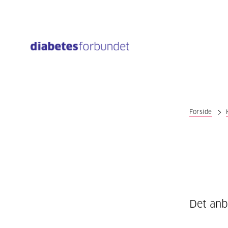
Til
hovedinnhold
Forside
Det anbe