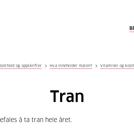
B
Kosthold og oppskrifter
Hva inneholder maten?
Vitaminer og kost
Tran
fales å ta tran hele året.