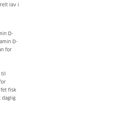
elt lav i
min D-
itamin D-
an for
til
for
fet fisk
 daglig