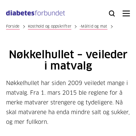
Til
hovedinnhold
Bli
Logg
Søk
Meny
medlem
inn
Forside
Kosthold og oppskrifter
-Måltid og mat
Nøkkelhullet – veileder
i matvalg
Nøkkelhullet har siden 2009 veiledet mange i
matvalg. Fra 1. mars 2015 ble reglene for å
merke matvarer strengere og tydeligere. Nå
skal matvarene ha enda mindre salt og sukker,
og mer fullkorn.