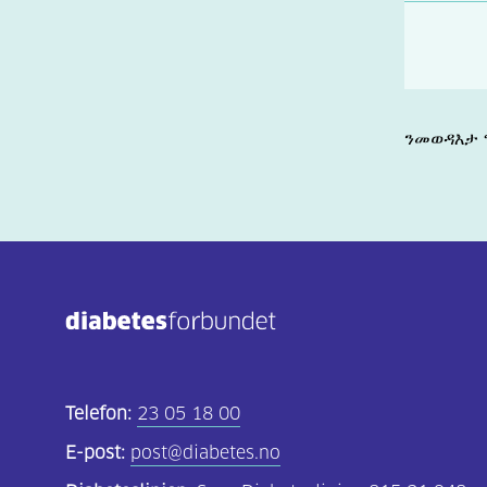
ንመወዳእታ ግ
Telefon:
23 05 18 00
E-post:
post@diabetes.no