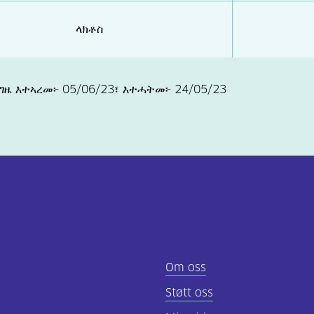
ላክቶስ
ዜ እተኣረመ፦ 05/06/23፣ እተሓትመ፦ 24/05/23
Om oss
Støtt oss