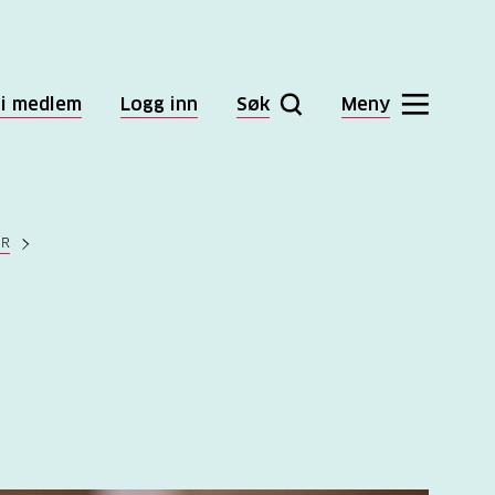
li medlem
Logg inn
Søk
Meny
ER