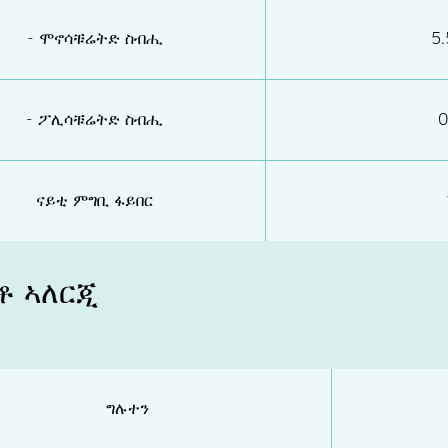
- ሞኖሳቹሬትድ ስብሒ
5
- ፖሊሳቹሬትድ ስብሒ
0
ናይቲ ምግቢ ፋይበር
ቶ ኣለርጂ
ግሉተን