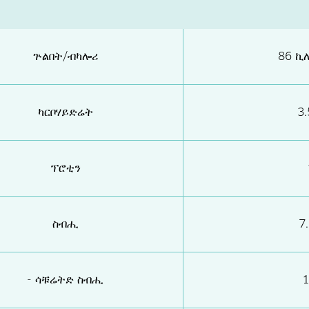
ጕልበት/ብካሎሪ
86 ኪ
ካርቦሃይድሬት
3
ፕሮቲን
ስብሒ
7
- ሳቹሬትድ ስብሒ
1