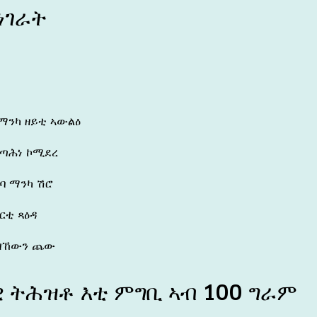
ነገራት
 ማንካ ዘይቲ ኣውልዕ
ተጣሕነ ኮሚደረ
ርባ ማንካ ሽሮ
ርቲ ጻዕዳ
ዝኸውን ጨው
 ትሕዝቶ እቲ ምግቢ ኣብ 100 ግራም