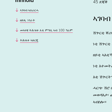
Innhold
45 ደቒቕ
ኣገባብ ኣሰራርሓ
ኣገባብ
ዘድሊ ነገራት
መኣዛዊ ትሕዝቶ እቲ ምግቢ ኣብ 100 ግራም
ሽጕርቲ ቐሪ
ትሕዝቶ ኣለርጂ
ነቲ ሽጕርቲ 
ዘይቲ ኣእቲ
ነቲ እተመት
እቲ ሽጕርትን
ሓርጭ ሽሮ በ
መወዳእታ፡ 
ኣብስሎ።