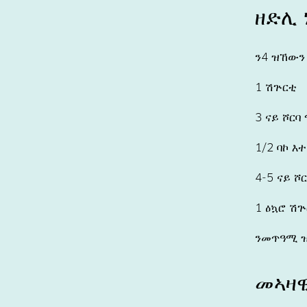
ዘድሊ 
ን4 ዝኸውን
1 ሽጕርቲ
3 ናይ ሾርባ
1/2 ባኮ እ
4-5 ናይ ሾ
1 ዕኳሮ ሽጕ
ንመጥዓሚ 
መኣዛዊ