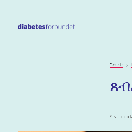
Til
hovedinnhold
Forside
ጸብ
Sist oppd