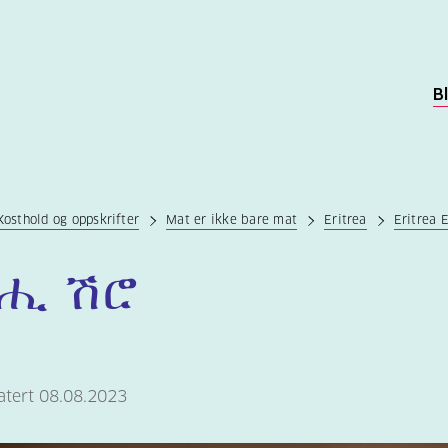
B
Kosthold og oppskrifter
Mat er ikke bare mat
Eritrea
Eritrea 
ሒ ሽሮ
atert 08.08.2023