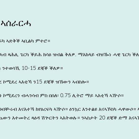
 ኣሰራርሓ
ፍካ ኣድቅቕ ኣቢልካ ምተሮ።
ኣብ ጻሕሊ ጌርካ ቕይሕ ክሳዕ ዝብል ቅለዎ. ማእከላይ ብዝዀነ ሓዊ ጌርካ ቕ
ኻ ንተወሳኺ 10-15 ደቒቕ ቕለዎ።
ረ ኮሚደረ ኣእቲኻ ን15 ደቒቕ ዝኸውን ኣብስሎ።
 ኮሚደረን ብሓንሳብ ምስ በሰለ፡ 0.75 ሊትሮ ማይ ኣእቲኻ ኣዅሶ።
ብቝሩብ እናእተኻ ከየዕረፍካ ኣዅሶ። ዕንኳር እንተልዩ እናኣኾስካ ሓዋውሶ። 
ጨውን እተመትረ ጻዕዳ ሽጕርትን ኣእትወሉ። ንኣስታት 20 ደቒቕ ድማ እና