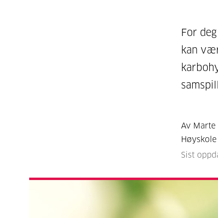
For deg
kan vær
karbohy
samspil
Av Marte 
Høyskole
Sist oppd