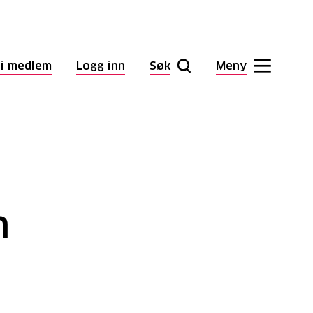
li medlem
Logg inn
Søk
Meny
n