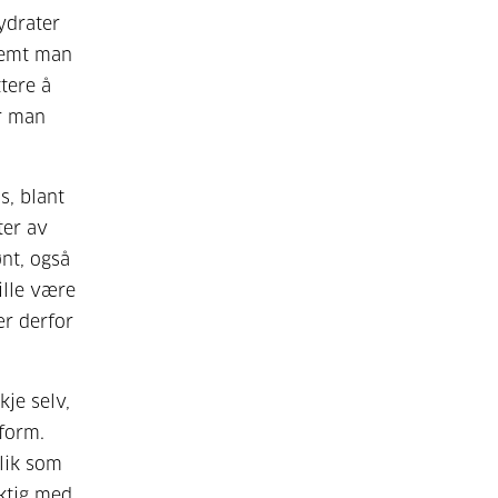
ydrater
fremt man
ttere å
r man
s, blant
ter av
ønt, også
ille være
ær derfor
kje selv,
form.
slik som
iktig med