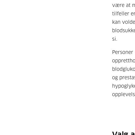
være at m
tilfeller
kan volde
blodsukke
si.
Personer 
opprettho
blodgluko
og prest
hypoglyke
opplevels
Valg 