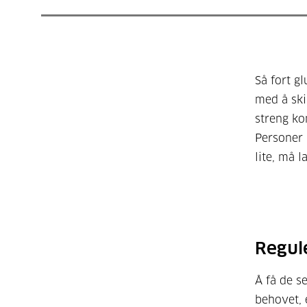
Så fort g
med å ski
streng ko
Personer 
lite, må l
Regul
Å få de s
behovet, 