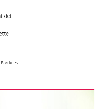
t det
ette
d Bjørknes