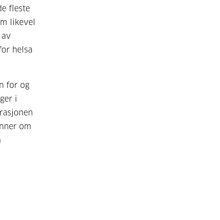
e fleste
om likevel
 av
for helsa
n for og
ger i
trasjonen
inner om
n