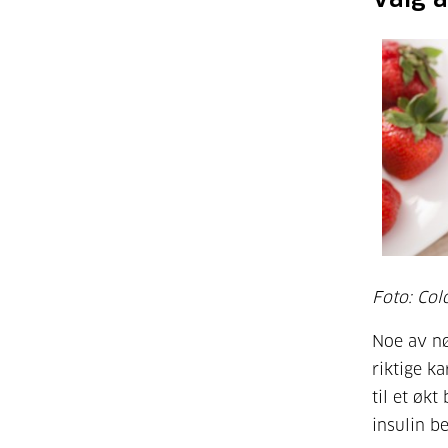
Foto: Col
Noe av nø
riktige k
til et øk
insulin b