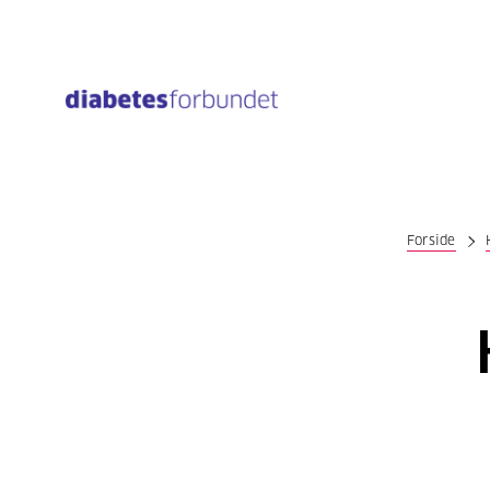
Til
hovedinnhold
Forside