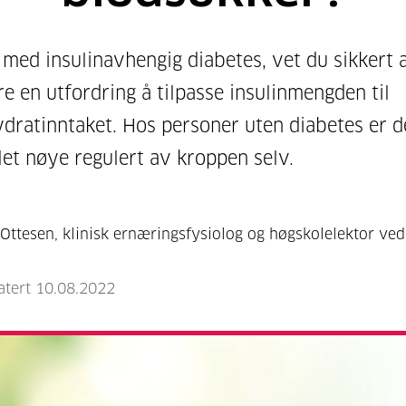
 med insulinavhengig diabetes, vet du sikkert a
e en utfordring å tilpasse insulinmengden til
dratinntaket. Hos personer uten diabetes er d
let nøye regulert av kroppen selv.
Ottesen, klinisk ernæringsfysiolog og høgskolelektor ve
atert 10.08.2022