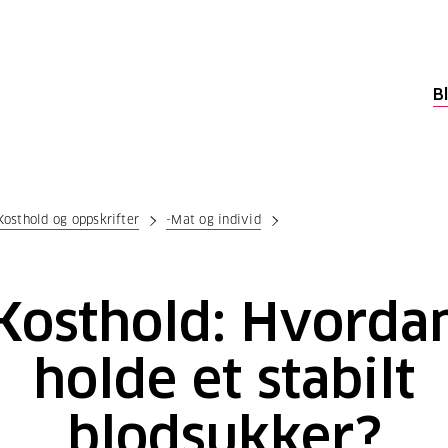
B
Kosthold og oppskrifter
-Mat og individ
Kosthold: Hvorda
holde et stabilt
blodsukker?