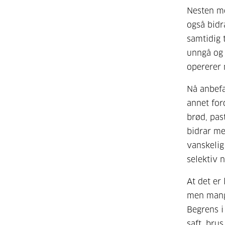
Nesten mo
også bidr
samtidig t
unngå og 
opererer 
Nå anbefa
annet for
brød, past
bidrar me
vanskelig
selektiv 
At det er
men mang
Begrens i
saft, brus