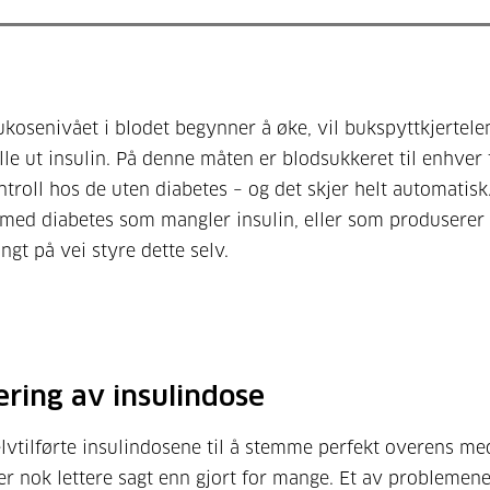
lukosenivået i blodet begynner å øke, vil bukspyttkjertele
lle ut insulin. På denne måten er blodsukkeret til enhver 
ntroll hos de uten diabetes – og det skjer helt automatisk
med diabetes som mangler insulin, eller som produserer 
angt på vei styre dette selv.
ering av insulindose
elvtilførte insulindosene til å stemme perfekt overens me
er nok lettere sagt enn gjort for mange. Et av problemen