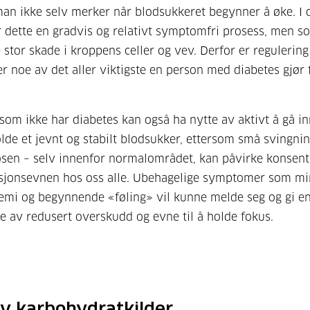
an ikke selv merker når blodsukkeret begynner å øke. I d
 er dette en gradvis og relativt symptomfri prosess, men s
 stor skade i kroppens celler og vev. Derfor er regulering
r noe av det aller viktigste en person med diabetes gjør 
som ikke har diabetes kan også ha nytte av aktivt å gå in
lde et jevnt og stabilt blodsukker, ettersom små svingnin
sen – selv innenfor normalområdet, kan påvirke konsen
asjonsevnen hos oss alle. Ubehagelige symptomer som m
mi og begynnende «føling» vil kunne melde seg og gi e
e av redusert overskudd og evne til å holde fokus.
av karbohydratkilder