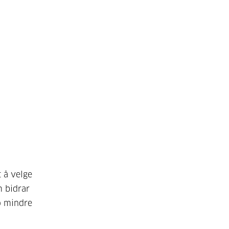
t å velge
m bidrar
o mindre