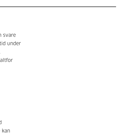
n svare
tid under
.
altfor
d
e kan