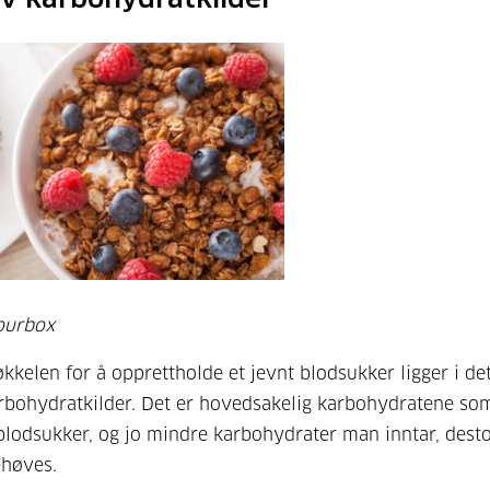
ourbox
kkelen for å opprettholde et jevnt blodsukker ligger i de
arbohydratkilder. Det er hovedsakelig karbohydratene so
t blodsukker, og jo mindre karbohydrater man inntar, dest
ehøves.