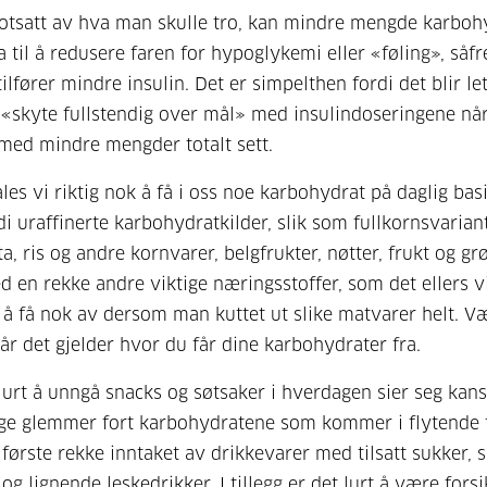
tsatt av hva man skulle tro, kan mindre mengde karboh
a til å redusere faren for hypoglykemi eller «føling», så
ilfører mindre insulin. Det er simpelthen fordi det blir le
«skyte fullstendig over mål» med insulindoseringene nå
med mindre mengder totalt sett.
les vi riktig nok å få i oss noe karbohydrat på daglig basi
di uraffinerte karbohydratkilder, slik som fullkornsvarian
a, ris og andre kornvarer, belgfrukter, nøtter, frukt og gr
d en rekke andre viktige næringsstoffer, som det ellers v
 å få nok av dersom man kuttet ut slike matvarer helt. V
når det gjelder hvor du får dine karbohydrater fra.
 lurt å unngå snacks og søtsaker i hverdagen sier seg kans
e glemmer fort karbohydratene som kommer i flytende 
 første rekke inntaket av drikkevarer med tilsatt sukker, 
 og lignende leskedrikker. I tillegg er det lurt å være fors