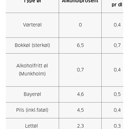
Type øl
Alkoholprosent
pr dl
Vørterøl
0
0,4
Bokkøl (sterkøl)
6,5
0,7
Alkoholfritt øl
0,7
0,4
(Munkholm)
Bayerøl
4,6
0,5
Pils (inkl.fatøl)
4,5
0,4
Lettøl
2,3
0,3