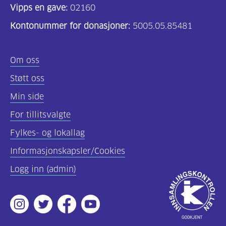
Vipps en gave:
02160
Kontonummer for donasjoner:
5005.05.85481
Om oss
Støtt oss
Min side
For tillitsvalgte
Fylkes- og lokallag
Informasjonskapsler/Cookies
Logg inn (admin)
Godkjent
av
Instagram
Twitter
Facebook
Youtube
Innsamlingsko