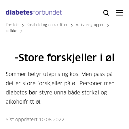
Til
hovedinnhold
Bli
Logg
Søk
Meny
medlem
inn
Forside
Kosthold og oppskrifter
Matvaregrupper
Drikke
-Store forskjeller i øl
Sommer betyr utepils og kos. Men pass på –
det er store forskjeller på øl. Personer med
diabetes bør styre unna både sterkøl og
alkoholfritt øl.
Sist oppdatert 10.08.2022