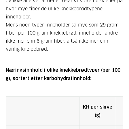
og ikke alle vet at det er relativt store forskjeller på
hvor mye fiber de ulike knekkebrødtypene
inneholder.
Mens noen typer inneholder så mye som 29 gram
fiber per 100 gram knekkebrød, inneholder andre
ikke mer enn 6 gram fiber, altså ikke mer enn
vanlig kneippbrød.
Næringsinnhold i ulike knekkebrødtyper (per 100
g), sortert etter karbohydratinnhold:
KH per skive
KH
(g)
1