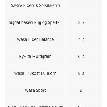
Sætre Fiberrik Solsikkefrø
Sigdal bakeri Rug og Speltkli
3,5
Wasa Fiber Balance
4,2
Ryvita Multigrain
6,2
Wasa Frukost Fullkorn
8,8
5
Wasa Sport
9