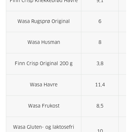
Finn Crisp Knekkebrød Havre
9,1
Wasa Rugsprø Original
6
Wasa Husman
8
Finn Crisp Original 200 g
3,8
Wasa Havre
11,4
6
Wasa Frukost
8,5
Wasa Gluten- og laktosefri
10
7