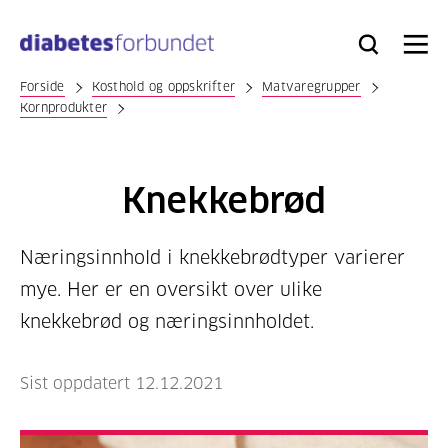
Til
hovedinnhold
Bli
Logg
Søk
Meny
medlem
inn
Forside
Kosthold og oppskrifter
Matvaregrupper
Kornprodukter
Knekkebrød
Næringsinnhold i knekkebrødtyper varierer
mye. Her er en oversikt over ulike
knekkebrød og næringsinnholdet.
Sist oppdatert 12.12.2021