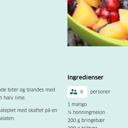
Ingredienser
nde biter og blandes med
6
personer
n halv lime.
1 mango
nateplet med skaftet på en
½ honningmelon
alaten.
200 g bringebær