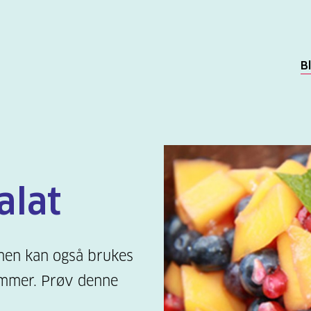
B
alat
 men kan også brukes
ommer. Prøv denne