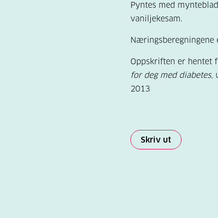
Pyntes med mynteblad
vaniljekesam.
Næringsberegningene e
Oppskriften er hentet f
for deg med diabetes
,
2013
Skriv ut