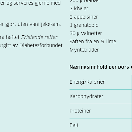
200 g blåbær
er og serveres gjerne med
3 kiwier
2 appelsiner
r gjort uten vaniljekesam.
1 granateple
30 g valnøtter
ra heftet
Fristende retter
Saften fra en ½ lime
 utgitt av Diabetesforbundet
Mynteblader
Næringsinnhold per porsj
Energi/Kalorier
Karbohydrater
Proteiner
Fett