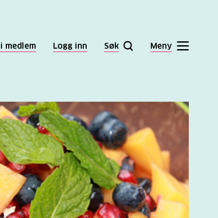
li medlem
Logg inn
Søk
Meny