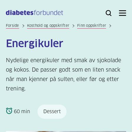
Til
hovedinnhold
Bli
Logg
Søk
Meny
medlem
inn
Forside
Kosthold og oppskrifter
Finn oppskrifter
Energikuler
Nydelige energikuler med smak av sjokolade
og kokos. De passer godt som en liten snack
når man kjenner på sulten, eller før og etter
trening.
60 min
Dessert