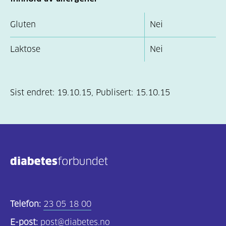
Gluten
Nei
Laktose
Nei
Sist endret:
19.10.15
,
Publisert:
15.10.15
Telefon:
23 05 18 00
E-post:
post@diabetes.no