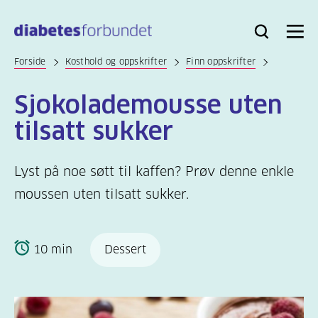
Til
hovedinnhold
Bli
Logg
Søk
Meny
medlem
inn
Forside
Kosthold og oppskrifter
Finn oppskrifter
Sjokolademousse uten
tilsatt sukker
Lyst på noe søtt til kaffen? Prøv denne enkle
moussen uten tilsatt sukker.
10 min
Dessert