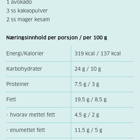
1 avokado
3 ss kakaopulver
2 ss mager kesam
Næringsinnhold per porsjon / per 100 g
Energi/Kalorier
319 kcal / 137 kcal
Karbohydrater
24 g / 10 g
Proteiner
7,5 g / 3 g
Fett
19,5 g / 8,5 g
- hvorav mettet fett
4,5 g / 2 g
- enumettet fett
11,5 g / 5 g