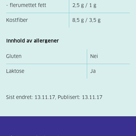
- flerumettet fett
2,5 g / 1 g
Kostfiber
8,5 g / 3,5 g
Innhold av allergener
Gluten
Nei
Laktose
Ja
Sist endret:
13.11.17
,
Publisert:
13.11.17