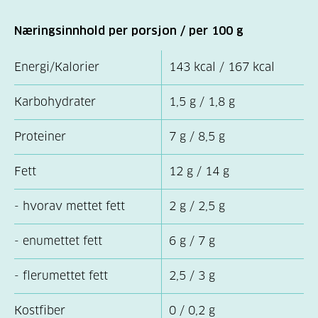
Næringsinnhold per porsjon / per 100 g
Energi/Kalorier
143 kcal / 167 kcal
Karbohydrater
1,5 g / 1,8 g
Proteiner
7 g / 8,5 g
Fett
12 g / 14 g
- hvorav mettet fett
2 g / 2,5 g
- enumettet fett
6 g / 7 g
- flerumettet fett
2,5 / 3 g
Kostfiber
0 / 0,2 g