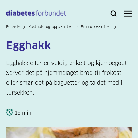
Til
hovedinnhold
Bli
Logg
Søk
Meny
medlem
inn
Forside
Kosthold og oppskrifter
Finn oppskrifter
Egghakk
Egghakk eller er veldig enkelt og kjempegodt!
Server det på hjemmelaget brød til frokost,
eller smør det på baguetter og ta det med i
tursekken.
15 min