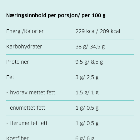
Næringsinnhold per porsjon/ per 100 g
Energi/Kalorier
229 kcal/ 209 kcal
Karbohydrater
38 g/ 34,5 g
Proteiner
9,5 g/ 8,5 g
Fett
3 g/ 2,5 g
- hvorav mettet fett
1,5 g/ 1 g
- enumettet fett
1 g/ 0,5 g
- flerumettet fett
1 g/ 0,5 g
Kostfiber
6 g/ 6 g