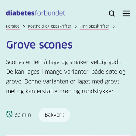
Til
hovedinnhold
Bli
Logg
Søk
Meny
medlem
inn
Forside
Kosthold og oppskrifter
Finn oppskrifter
Grove scones
Scones er lett å lage og smaker veldig godt.
De kan lages i mange varianter, både søte og
grove. Denne varianten er laget med grovt
mel og kan erstatte brød og rundstykker.
30 min
Bakverk