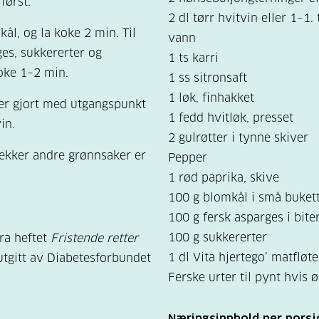
 først.
2 dl tørr hvitvin eller 1–1.
kål, og la koke 2 min. Til
vann
rges, sukkererter og
1 ts karri
koke 1–2 min.
1 ss sitronsaft
1 løk, finhakket
r gjort med utgangspunkt
1 fedd hvitløk, presset
in.
2 gulrøtter i tynne skiver
rekker andre grønnsaker er
Pepper
1 rød paprika, skive
100 g blomkål i små buket
100 g fersk asparges i bite
100 g sukkererter
fra heftet
Fristende retter
1 dl Vita hjertego’ matfløte
 utgitt av Diabetesforbundet
Ferske urter til pynt hvis 
Næringsinnhold per porsj