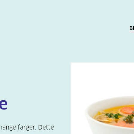
B
e
ange farger. Dette