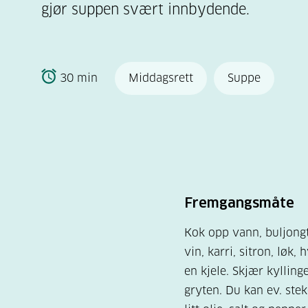
gjør suppen svært innbydende.
30 min
Middagsrett
Suppe
Fremgangsmåte
Kok opp vann, buljongt
vin, karri, sitron, løk, 
en kjele. Skjær kylling
gryten. Du kan ev. ste