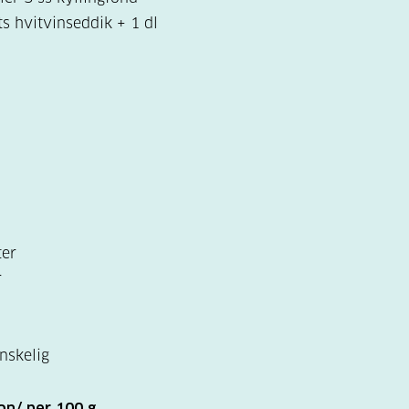
 ts hvitvinseddik + 1 dl
ter
r
ønskelig
on/ per 100 g