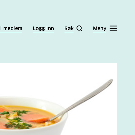
li medlem
Logg inn
Søk
Meny