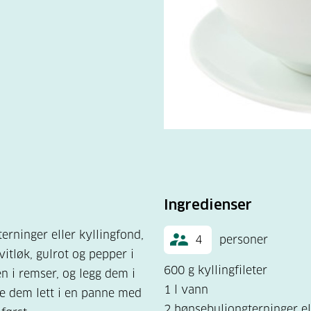
Ingredienser
erninger eller kyllingfond,
4
personer
hvitløk, gulrot og pepper i
600 g kyllingfileter
en i remser, og legg dem i
1 l vann
ke dem lett i en panne med
2 hønsebuljongterninger el