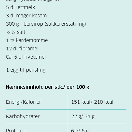
5 dl lettmelk
3 dl mager kesam
300 g fibersirup (sukkererstatning)
½ ts salt
1 ts kardemomme
12 dl fibramel
Ca. 5 dl hvetemel
1 egg til pensling
Næringsinnhold per stk./ per 100 g
Energi/Kalorier
151 kcal/ 210 kcal
Karbohydrater
22 g/ 31 g
Proteiner
6 g/ 8 g