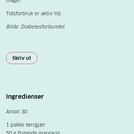
mager.
Tidsforbruk er aktiv tid.
Bilde: Diabetesforbundet
Skriv ut
Ingredienser
Antall 30
1 pakke tørrgjær
50 g flytende margarin