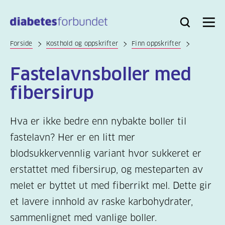
Til
hovedinnhold
Bli
Logg
Søk
Meny
medlem
inn
Forside
Kosthold og oppskrifter
Finn oppskrifter
Fastelavnsboller med
fibersirup
Hva er ikke bedre enn nybakte boller til
fastelavn? Her er en litt mer
blodsukkervennlig variant hvor sukkeret er
erstattet med fibersirup, og mesteparten av
melet er byttet ut med fiberrikt mel. Dette gir
et lavere innhold av raske karbohydrater,
sammenlignet med vanlige boller.