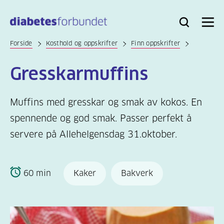
Til
hovedinnhold
Bli
Logg
Søk
Meny
medlem
inn
Forside
Kosthold og oppskrifter
Finn oppskrifter
Gresskarmuffins
Muffins med gresskar og smak av kokos. En
spennende og god smak. Passer perfekt å
servere på Allehelgensdag 31.oktober.
60 min
Kaker
Bakverk