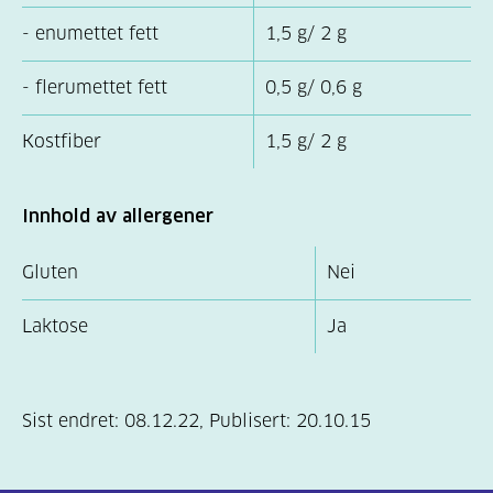
- enumettet fett
1,5 g/ 2 g
- flerumettet fett
0,5 g/ 0,6 g
Kostfiber
1,5 g/ 2 g
Innhold av allergener
Gluten
Nei
Laktose
Ja
Sist endret:
08.12.22
,
Publisert:
20.10.15