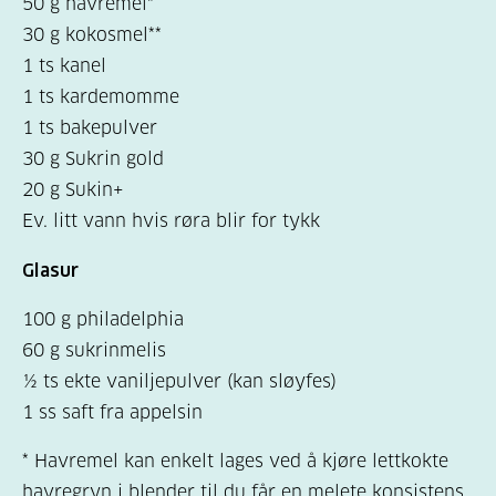
50 g havremel*
30 g kokosmel**
1 ts kanel
1 ts kardemomme
1 ts bakepulver
30 g Sukrin gold
20 g Sukin+
Ev. litt vann hvis røra blir for tykk
Glasur
100 g philadelphia
60 g sukrinmelis
½ ts ekte vaniljepulver (kan sløyfes)
1 ss saft fra appelsin
* Havremel kan enkelt lages ved å kjøre lettkokte
havregryn i blender til du får en melete konsistens.