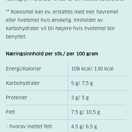
** Kokosmel kan ev. erstattes med mer havremel
eller hvetemel hvis ønskelig. Innholdet av
karbohydrater vil bli høyere hvis hvetemel blir
benyttet.
Næringsinnhold per stk./ per 100 gram
Energi/Kalorier
108 kcal/ 130 kcal
Karbohydrater
5 g/ 7,5 g
Proteiner
3 g/ 5 g
Fett
7,5 g/ 10,5 g
- hvorav mettet fett
4,5 g/ 6,5 g