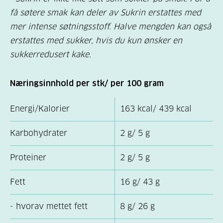
få søtere smak kan deler av Sukrin erstattes med
mer intense søtningsstoff. Halve mengden kan også
erstattes med sukker, hvis du kun ønsker en
sukkerredusert kake.
Næringsinnhold per stk/ per 100 gram
Energi/Kalorier
163 kcal/ 439 kcal
Karbohydrater
2 g/ 5 g
Proteiner
2 g/ 5 g
Fett
16 g/ 43 g
- hvorav mettet fett
8 g/ 26 g