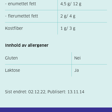
- enumettet fett
4,5 g/ 12 g
- flerumettet fett
2 g/ 4 g
Kostfiber
1 g/ 3 g
Innhold av allergener
Gluten
Nei
Laktose
Ja
Sist endret:
02.12.22
,
Publisert:
13.11.14