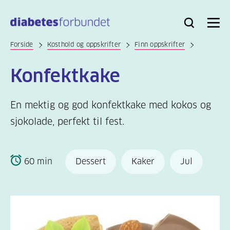
Til
hovedinnhold
Bli
Logg
Søk
Meny
medlem
inn
Forside
Kosthold og oppskrifter
Finn oppskrifter
Konfektkake
En mektig og god konfektkake med kokos og
sjokolade, perfekt til fest.
60 min
Dessert
Kaker
Jul