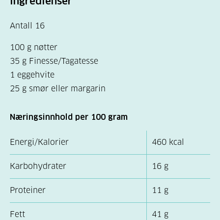
Ingredienser
Antall 16
100 g nøtter
35 g Finesse/Tagatesse
1 eggehvite
25 g smør eller margarin
Næringsinnhold per 100 gram
Energi/Kalorier
460 kcal
Karbohydrater
16 g
Proteiner
11 g
Fett
41 g