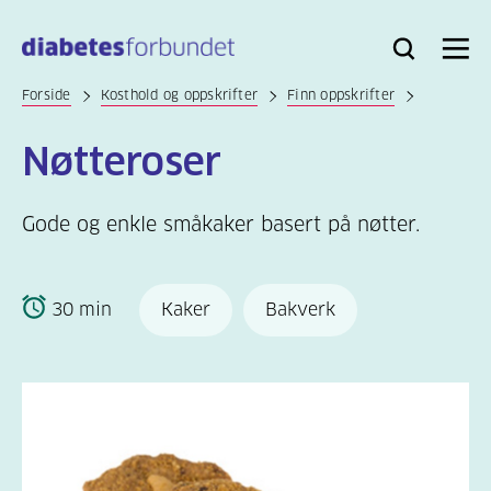
Til
hovedinnhold
Bli
Logg
Søk
Meny
medlem
inn
Forside
Kosthold og oppskrifter
Finn oppskrifter
Nøtteroser
Gode og enkle småkaker basert på nøtter.
30 min
Kaker
Bakverk