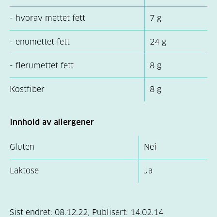
- hvorav mettet fett
7 g
- enumettet fett
24 g
- flerumettet fett
8 g
Kostfiber
8 g
Innhold av allergener
Gluten
Nei
Laktose
Ja
Sist endret:
08.12.22
,
Publisert:
14.02.14