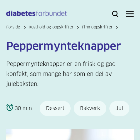
Til
hovedinnhold
Bli
Logg
Søk
Meny
medlem
inn
Forside
Kosthold og oppskrifter
Finn oppskrifter
Peppermynteknapper
Peppermynteknapper er en frisk og god
konfekt, som mange har som en del av
julebaksten.
30 min
Dessert
Bakverk
Jul