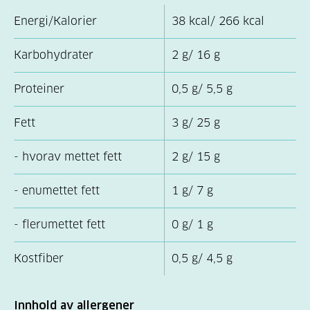
Energi/Kalorier
38 kcal/ 266 kcal
Karbohydrater
2 g/ 16 g
Proteiner
0,5 g/ 5,5 g
Fett
3 g/ 25 g
- hvorav mettet fett
2 g/ 15 g
- enumettet fett
1 g/ 7 g
- flerumettet fett
0 g/ 1 g
Kostfiber
0,5 g/ 4,5 g
Innhold av allergener