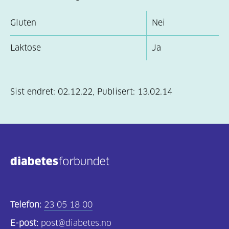
Gluten
Nei
Laktose
Ja
Sist endret:
02.12.22
,
Publisert:
13.02.14
Telefon:
23 05 18 00
E-post:
post@diabetes.no