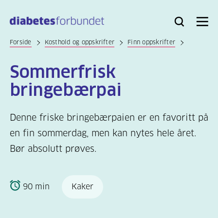
Til
hovedinnhold
Bli
Logg
Søk
Meny
medlem
inn
Forside
Kosthold og oppskrifter
Finn oppskrifter
Sommerfrisk
bringebærpai
Denne friske bringebærpaien er en favoritt på
en fin sommerdag, men kan nytes hele året.
Bør absolutt prøves.
90 min
Kaker