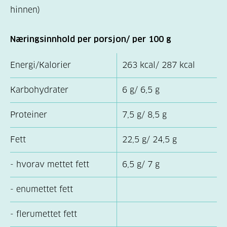
hinnen)
Næringsinnhold per porsjon/ per 100 g
Energi/Kalorier
263 kcal/ 287 kcal
Karbohydrater
6 g/ 6,5 g
Proteiner
7,5 g/ 8,5 g
Fett
22,5 g/ 24,5 g
- hvorav mettet fett
6,5 g/ 7 g
- enumettet fett
- flerumettet fett