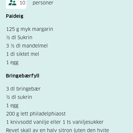
10
personer
Paideig
125 g myk margarin
½ dl Sukrin
3 ½ dl mandelmel
1 dl siktet mel
1 egg
Bringebærfyll
3 dl bringebær
½ dl sukrin
1 egg
200 g lett philadelphiaost
1 knivsodd vanilje eller 1 ts vaniljesukker
Revet skall av en halv sitron (uten den hvite